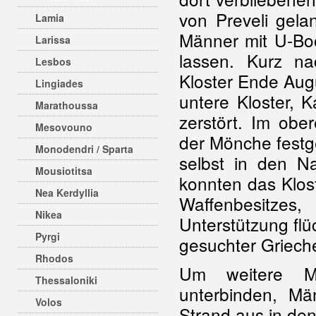
von Preveli gela
Lamia
Männer mit U-Bo
Larissa
lassen. Kurz n
Lesbos
Kloster Ende Aug
Lingiades
untere Kloster, 
Marathoussa
zerstört. Im obe
Mesovouno
der Mönche festg
Monodendri / Sparta
selbst in den N
Mousiotitsa
konnten das Klost
Nea Kerdyllia
Waffenbesitzes
Nikea
Unterstützung fl
Pyrgi
gesuchter Griech
Rhodos
Um weitere Mö
Thessaloniki
unterbinden, Mä
Volos
Strand aus in de