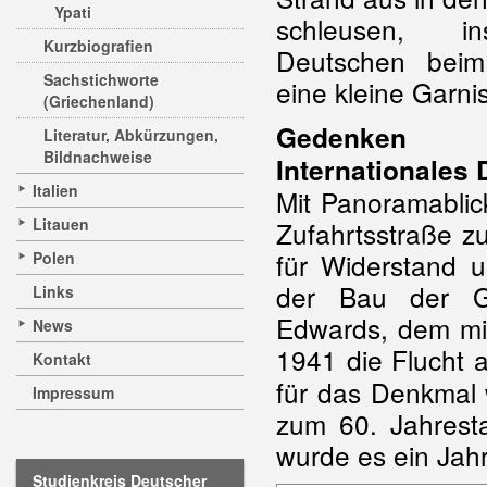
Ypati
schleusen, ins
Kurzbiografien
Deutschen beim 
Sachstichworte
eine kleine Garni
(Griechenland)
Gedenken
Literatur, Abkürzungen,
Bildnachweise
Internationales
Italien
Mit Panoramablic
Litauen
Zufahrtsstraße z
für Widerstand u
Polen
der Bau der Ge
Links
Edwards, dem mit
News
1941 die Flucht
Kontakt
für das Denkmal
Impressum
zum 60. Jahresta
wurde es ein Jahr
Studienkreis Deutscher