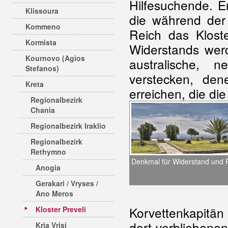
Hilfesuchende. E
Klissoura
die während der
Kommeno
Reich das Klost
Kormista
Widerstands werd
Kournovo (Agios
australische, 
Stefanos)
verstecken, den
Kreta
erreichen, die di
Regionalbezirk
Chania
Regionalbezirk Iraklio
Regionalbezirk
Rethymno
Denkmal für Widerstand und 
Anogia
Gerakari / Vryses /
Ano Meros
Korvettenkapitän
Kloster Preveli
dort verbliebenen
Kria Vrisi