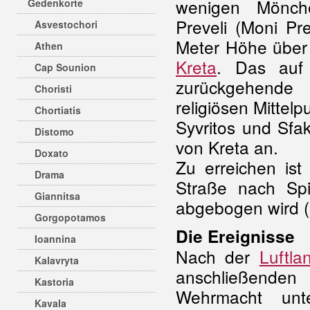
wenigen Mönch
Gedenkorte
Preveli (Moni Pre
Asvestochori
Meter Höhe über 
Athen
Kreta
. Das auf
Cap Sounion
zurückgehende 
Choristi
religiösen Mittel
Chortiatis
Syvritos und Sfa
Distomo
von Kreta an.
Doxato
Zu erreichen ist
Drama
Straße nach Spi
Giannitsa
abgebogen wird (
Gorgopotamos
Die Ereignisse
Ioannina
Nach der
Luftla
Kalavryta
anschließenden
Kastoria
Wehrmacht unte
Kavala