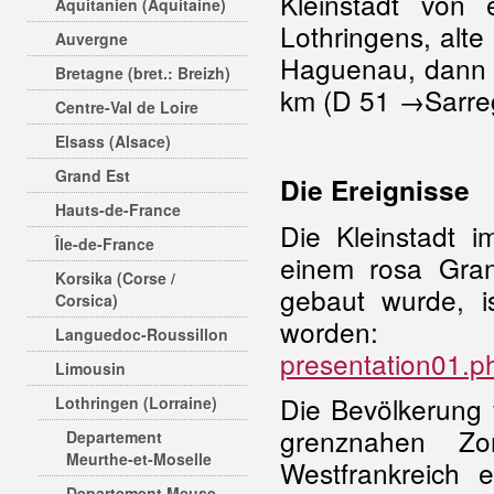
Kleinstadt von
Aquitanien (Aquitaine)
Lothringens, alte
Auvergne
Haguenau, dann 
Bretagne (bret.: Breizh)
km (D 51 →Sarreg
Centre-Val de Loire
Elsass (Alsace)
Grand Est
Die Ereignisse
Hauts-de-France
Die Kleinstadt i
Île-de-France
einem rosa Gran
Korsika (Corse /
gebaut wurde, i
Corsica)
word
Languedoc-Roussillon
presentation01.p
Limousin
Die Bevölkerung 
Lothringen (Lorraine)
grenznahen Z
Departement
Meurthe-et-Moselle
Westfrankreich 
Departement Meuse