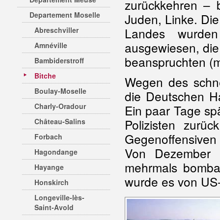
zurückkehren – b
Departement Moselle
Juden, Linke. Di
Landes wurde
Abreschviller
ausgewiesen, die
Amnéville
beanspruchten (m
Bambiderstroff
Bitche
Wegen des schne
Boulay-Moselle
die Deutschen H
Charly-Oradour
Ein paar Tage sp
Polizisten zur
Château-Salins
Gegenoffensive
Forbach
Von Dezember 1
Hagondange
mehrmals bombar
Hayange
wurde es von US-
Honskirch
Longeville-lès-
Saint-Avold