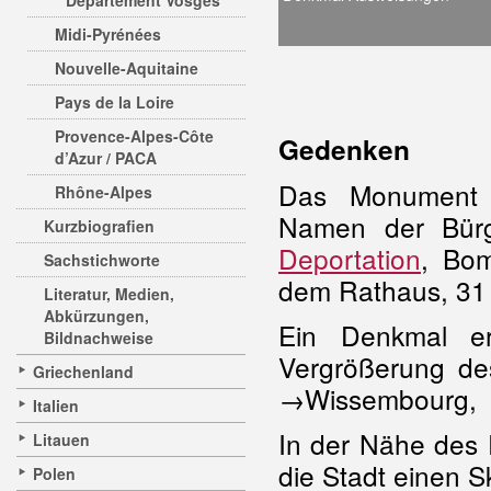
Departement Vosges
Midi-Pyrénées
Nouvelle-Aquitaine
Pays de la Loire
Provence-Alpes-Côte
Gedenken
d’Azur / PACA
Das Monument 
Rhône-Alpes
Namen der Bürge
Kurzbiografien
Deportation
, Bo
Sachstichworte
dem Rathaus, 31
Literatur, Medien,
Abkürzungen,
Ein Denkmal e
Bildnachweise
Vergrößerung de
Griechenland
→Wissembourg, Ru
Italien
In der Nähe des 
Litauen
die Stadt einen 
Polen