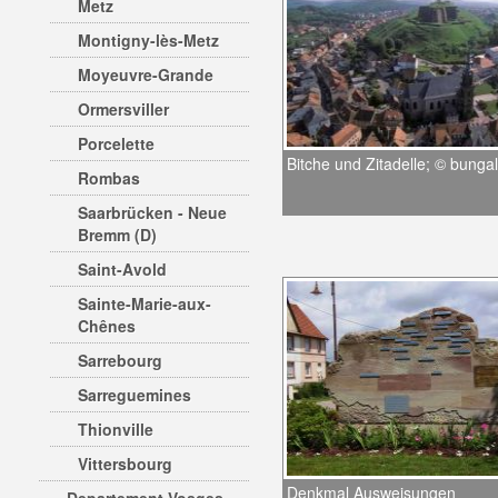
Metz
Montigny-lès-Metz
Moyeuvre-Grande
Ormersviller
Porcelette
Bitche und Zitadelle; © bunga
Rombas
Saarbrücken - Neue
Bremm (D)
Saint-Avold
Sainte-Marie-aux-
Chênes
Sarrebourg
Sarreguemines
Thionville
Vittersbourg
Denkmal Ausweisungen