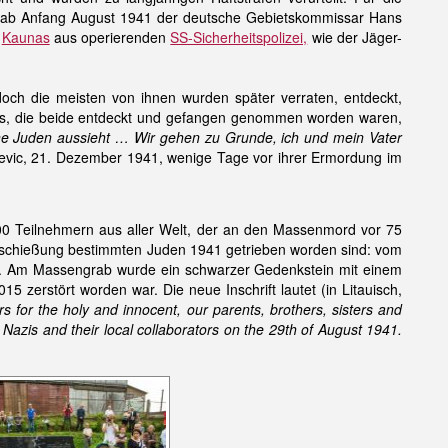
ch ab Anfang August 1941 der deutsche Gebietskommissar Hans
n
Kaunas
aus operierenden
SS-Sicherheitspolizei,
wie der Jäger-
och die meisten von ihnen wurden später verraten, entdeckt,
nes, die beide entdeckt und gefangen genommen worden waren,
ohne Juden aussieht … Wir gehen zu Grunde, ich und mein Vater
evic, 21. Dezember 1941, wenige Tage vor ihrer Ermordung im
00 Teilnehmern aus aller Welt, der an den Massenmord vor 75
Erschießung bestimmten Juden 1941 getrieben worden sind: vom
nd. Am Massengrab wurde ein schwarzer Gedenkstein mit einem
zerstört worden war. Die neue Inschrift lautet (in Litauisch,
s for the holy and innocent, our parents, brothers, sisters and
Nazis and their local collaborators on the 29th of August 1941.