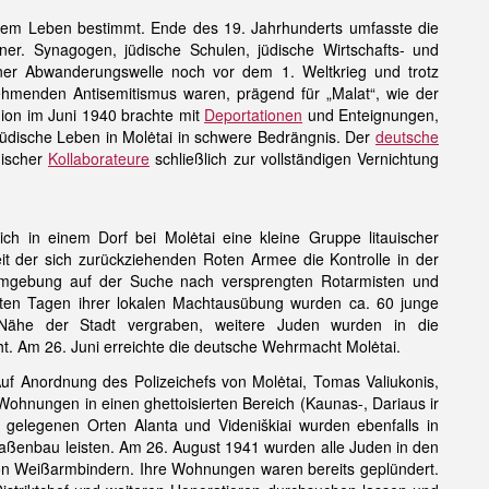
chem Leben bestimmt. Ende des 19. Jahrhunderts umfasste die
ner. Synagogen, jüdische Schulen, jüdische Wirtschafts- und
einer Abwanderungswelle noch vor dem 1. Weltkrieg und trotz
ehmenden Antisemitismus waren, prägend für „Malat“, wie der
ion im Juni 1940 brachte mit
Deportationen
und Enteignungen,
 jüdische Leben in Molėtai in schwere Bedrängnis. Der
deutsche
uischer
Kollaborateure
schließlich zur vollständigen Vernichtung
ch in einem Dorf bei Molėtai eine kleine Gruppe litauischer
it der sich zurückziehenden Roten Armee die Kontrolle in der
mgebung auf der Suche nach versprengten Rotarmisten und
ten Tagen ihrer lokalen Machtausübung wurden ca. 60 junge
Nähe der Stadt vergraben, weitere Juden wurden in die
t. Am 26. Juni erreichte die deutsche Wehrmacht Molėtai.
f Anordnung des Polizeichefs von Molėtai, Tomas Valiukonis,
Wohnungen in einen ghettoisierten Bereich (Kaunas-, Dariaus ir
 gelegenen Orten Alanta und Videniškiai wurden ebenfalls in
raßenbau leisten. Am 26. August 1941 wurden alle Juden in den
on Weißarmbindern. Ihre Wohnungen waren bereits geplündert.