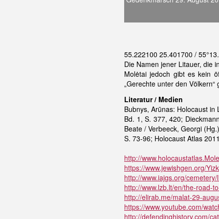
55.222100 25.401700 / 55°13
Die Namen jener Litauer, die i
Molėtai jedoch gibt es kein 
„Gerechte unter den Völkern“ 
Literatur / Medien
Bubnys, Arūnas: Holocaust in 
Bd. 1, S. 377, 420; Dieckmann
Beate / Verbeeck, Georgi (Hg.
S. 73-96; Holocaust Atlas 201
http://www.holocaustatlas.Mole
https://www.jewishgen.org/Yizk
http://www.iajgs.org/cemetery/l
http://www.lzb.lt/en/the-road-
http://elirab.me/malat-29-augu
https://www.youtube.com/wat
http://defendinghistory.com/ca