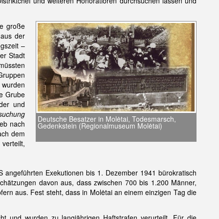
striktchef und weiteren Honoratioren durchsuchen lassen und
ne große
Haus der
gszeit –
er Stadt
 müssten
 Gruppen
e wurden
ie Grube
nder und
rsuchung
Deutsche Besatzer in Molėtai, Todesmarsch,
ieb nach
Gedenkstein (Regionalmuseum Molėtai)
Nach dem
erteilt,
SS angeführten Exekutionen bis 1. Dezember 1941 bürokratisch
n Schätzungen davon aus, dass zwischen 700 bis 1.200 Männer,
rn aus. Fest steht, dass in Molėtai an einem einzigen Tag die
t und wurden zu langjährigen Haftstrafen verurteilt. Für die