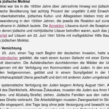
s jüdische Molėtai
lėtai war bis in die 1930er Jahre über Jahrzehnte hinweg von jüdis
dische Bevölkerung fast achtzig Prozent der ungefähr 2.400 Einwoh
ndwerksbetriebe, jüdisches Kultur- und Alltagsleben blieben trotz 
swanderung in den 1930er Jahren, die jeweils die Reaktion auf zun
dtname in Jiddisch lautete. Die
Annektion
Litauens durch die Sowjetun
 denen jüdische und nichtjüdische Litauer betroffen waren, auch das
rfall
auf Litauen am 22. Juni 1941 führte mit maßgeblicher Hilfe lita
 jüdischen Molėtai.
e Vernichtung
 23. Juni, einen Tag nach Beginn der deutschen Invasion, hatte si
fständischer
gebildet, die nach einem kurzen Gefecht mit einer Einhe
adt übernahm. Die Aufständischen durchkämmten die Wälder der U
gannen mit der Verfolgung von Kommunisten und Juden. In den ers
den festgenommen, getötet und in einem Sumpfgebiet in der 
irkshauptstadt Utena geschafft und dort mit anderen Juden umgebrach
e systematische Verfolgung der Juden begann Anfang August 1941. Au
 des Distriktchefs, Alfonsas Žukauskas, mussten die Juden aus ihren 
rėno- und Ažubalių-Straße) ziehen. Jüdische Familien aus den nahe
ses Ghetto verbracht. Die Arbeitsfähigen mussten Zwangsarbeit im St
ße eingesperrt, drei Tage lang ohne jede Versorgung und bewacht v