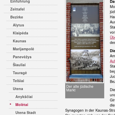
Einführung
Da
Mo
Zeittafel
jü
Ha
Bezirke
Au
Alytus
Sta
von
Klaipėda
Übe
Kaunas
des
Marijampolė
Di
Am
Panevėžys
Au
Šiauliai
St
be
Tauragė
Ju
Telšiai
Bez
Der alte jüdische
Utena
Di
Markt
und
Anykščiai
Gi
Molėtai
die
Synagogen in der Kaunas-Stra
Utena Stadt