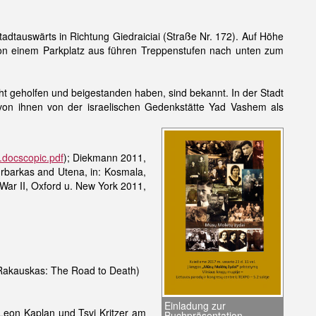
tadtauswärts in Richtung Giedraiciai (Straße Nr. 172). Auf Höhe
von einem Parkplatz aus führen Treppenstufen nach unten zum
cht geholfen und beigestanden haben, sind bekannt. In der Stadt
e von ihnen von der israelischen Gedenkstätte Yad Vashem als
.docscopic.pdf
); Diekmann 2011,
urbarkas and Utena, in: Kosmala,
War II, Oxford u. New York 2011,
akauskas: The Road to Death)
Einladung zur
 Leon Kaplan und Tsvi Kritzer am
Buchpräsentation