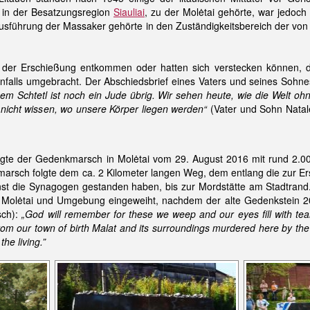
in der Besatzungsregion
Siauliai
, zu der Molėtai gehörte, war jedo
Ausführung der Massaker gehörte in den Zuständigkeitsbereich der vo
 der Erschießung entkommen oder hatten sich verstecken können, d
nfalls umgebracht. Der Abschiedsbrief eines Vaters und seines Soh
nem Schtetl ist noch ein Jude übrig. Wir sehen heute, wie die Welt 
 nicht wissen, wo unsere Körper liegen werden“
(Vater und Sohn Natal
ngte der Gedenkmarsch in Molėtai vom 29. August 2016 mit rund 2.0
marsch folgte dem ca. 2 Kilometer langen Weg, dem entlang die zur 
nst die Synagogen gestanden haben, bis zur Mordstätte am Stadtra
Molėtai und Umgebung eingeweiht, nachdem der alte Gedenkstein 2015 
sch):
„God will remember for these we weep and our eyes fill with tear
om our town of birth Malat and its surroundings murdered here by the 
the living.”