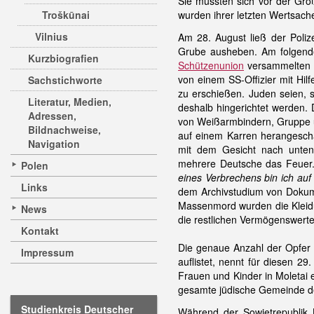
Sie mussten sich vor der Gro
Troškūnai
wurden ihrer letzten Wertsach
Vilnius
Am 28. August ließ der Polize
Grube ausheben. Am folgende
Kurzbiografien
Schützenunion
versammelten 
von einem SS-Offizier mit Hil
Sachstichworte
zu erschießen. Juden seien, 
Literatur, Medien,
deshalb hingerichtet werden
Adressen,
von Weißarmbindern, Gruppe u
Bildnachweise,
auf einem Karren herangescha
Navigation
mit dem Gesicht nach unten 
mehrere Deutsche das Feuer
Polen
eines Verbrechens bin ich auf 
Links
dem Archivstudium von Dokum
Massenmord wurden die Kleidun
News
die restlichen Vermögenswerte
Kontakt
Die genaue Anzahl der Opfer 
Impressum
auflistet, nennt für diesen 
Frauen und Kinder in Moletai
gesamte jüdische Gemeinde de
Studienkreis Deutscher
Während der Sowjetrepublik L