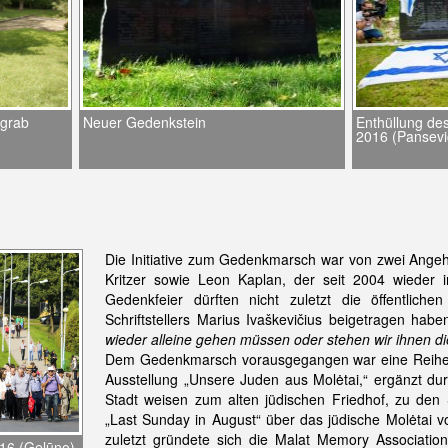
ngrab
Neuer Gedenkstein
Enthüllung de
2016 (Pansevi
Die Initiative zum Gedenkmarsch war von zwei Angeh
Kritzer sowie Leon Kaplan, der seit 2004 wieder i
Gedenkfeier dürften nicht zuletzt die öffentlic
Schriftstellers Marius Ivaškevičius beigetragen hab
wieder alleine gehen müssen oder stehen wir ihnen di
Dem Gedenkmarsch vorausgegangen war eine Reihe v
Ausstellung „Unsere Juden aus Molėtai,“ ergänzt dur
Stadt weisen zum alten jüdischen Friedhof, zu de
„Last Sunday in August“ über das jüdische Molėtai vo
zuletzt gründete sich die Malat Memory Associati
16 (Gelūno)