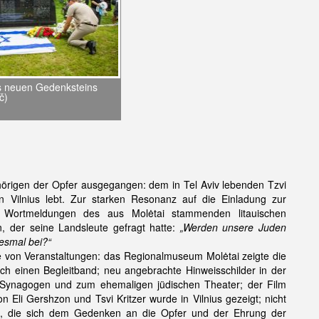
s neuen Gedenksteins
č)
örigen der Opfer ausgegangen: dem in Tel Aviv lebenden Tzvi
n Vilnius lebt. Zur starken Resonanz auf die Einladung zur
hen Wortmeldungen des aus Molėtai stammenden litauischen
en, der seine Landsleute gefragt hatte:
„Werden unsere Juden
esmal bei?“
on Veranstaltungen: das Regionalmuseum Molėtai zeigte die
ch einen Begleitband; neu angebrachte Hinweisschilder in der
n Synagogen und zum ehemaligen jüdischen Theater; der Film
n Eli Gershzon und Tsvi Kritzer wurde in Vilnius gezeigt; nicht
on, die sich dem Gedenken an die Opfer und der Ehrung der