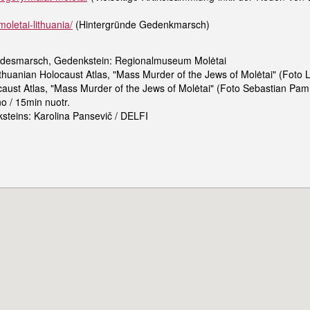
oletai-lithuania/
(Hintergründe Gedenkmarsch)
Todesmarsch, Gedenkstein: Regionalmuseum Molėtai
ithuanian Holocaust Atlas, "Mass Murder of the Jews of Molėtai" (Foto
aust Atlas, "Mass Murder of the Jews of Molėtai" (Foto Sebastian Pa
o / 15min nuotr.
teins: Karolina Pansevič / DELFI