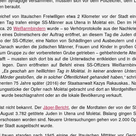
ßen Synagoge versammeln, mussten sich vor dem Polizeichef, dem Di
en beraubt.
ichef von litauischen Freiwilligen etwa 2 Kilometer vor der Stadt ei
n Tag trafen einige SS-Männer aus Utena in Molėtai ein. Den im 
ca. 20
Weißarmbindern
wurde – so Verhörprotokolle aus der Nachkrie
fe eines Dolmetschers der Auftrag eröffnet, an diesem Tag die Juden d
so der SS-Offizier, eine Nation von Schädlingen und Ausbeutern und
. Danach wurden die jüdischen Männer, Frauen und Kinder in großen
m Gruppe zu der vorbereiteten Grube getrieben – gehbehinderte Alt
fft – mussten sich dort bis auf die Unterwäsche entkleiden und in d
legen. Dann eröffneten auf Befehl eines SS-Offiziers Weißarmbi
.
„Es geschah am helllichten Tag in Molėtai. In keiner anderen Unte
Mörder gestoßen, die in solcher Öffentlichkeit gehandelt haben,“
schr
enten 75 Jahre später (2016) der Staatsanwalt Kazys Rakauskas.. 
gsstücke der Opfer nach Molėtai gebracht und dort an Mordgehilfen v
 wurde beschlagnahmt oder an die lokale Bevölkerung verkauft.
ist nicht bekannt. Der
Jäger-Bericht
, der die Mordtaten der von der 
29. August 3.782 getötete Juden in Utena und Molėtai. Bislang ginge
 erschossen worden sind. Neuere Untersuchungen gehen von 2.000 Opfe
r Stadt ausgelöscht wurde.
itauen standen nach 1945 einige der litauischen Mittäter vor Gerich