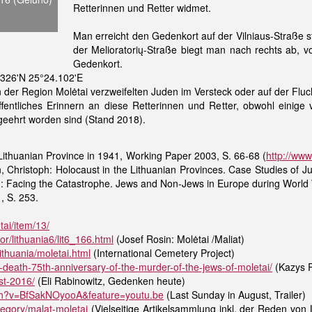
Retterinnen und Retter widmet.
Man erreicht den Gedenkort auf der Vilniaus-Straße s
der Melioratorių-Straße biegt man nach rechts ab, 
Gedenkort.
.326'N 25°24.102'E
n der Region Molėtai verzweifelten Juden im Versteck oder auf der Flu
öffentliches Erinnern an diese Retterinnen und Retter, obwohl einig
geehrt worden sind (Stand 2018).
Lithuanian Province in 1941, Working Paper 2003, S. 66-68 (
http://www
, Christoph: Holocaust in the Lithuanian Provinces. Case Studies of J
): Facing the Catastrophe. Jews and Non-Jews in Europe during World 
1, S. 253.
tai/item/13/
or/lithuania6/lit6_166.html
(Josef Rosin: Molėtai /Maliat)
ithuania/moletai.html
(International Cemetery Project)
to-death-75th-anniversary-of-the-murder-of-the-jews-of-moletai/
(Kazys R
st-2016/
(Eli Rabinowitz, Gedenken heute)
ch?v=BfSakNOyooA&feature=youtu.be
(Last Sunday in August, Trailer)
tegory/malat-moletai
(Vielseitige Artikelsammlung inkl. der Reden von