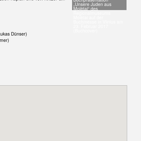
„Unsere Juden aus
Molėtai“ des
Regionalmuseums
Molėtai auf der
Buchmesse in Vilnius am
23. Februar 2017
(Buchcover)
 Lukas Dünser)
mmer)