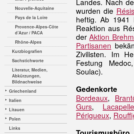
Landes. Nach de
Nouvelle-Aquitaine
wurden die
Rési
heftig. Ab 1941 
Pays de la Loire
Reaktion aus Rés
Provence-Alpes-Côte
d’Azur / PACA
der
Aktion Brehm
Rhône-Alpes
Partisanen
bekämp
Kurzbiografien
Zivilisten. Im 
Sachstichworte
Festung Medoc, 
Soulac
).
Literatur, Medien,
Abkürzungen,
Bildnachweise
Gedenkorte
Griechenland
Bordeaux
,
Bran
Italien
Gurs
,
Lacapelle
Litauen
Périgueux
,
Rouff
Polen
Links
Tourismusbüro