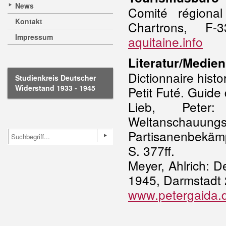
News
Comité régional
Kontakt
Chartrons, F
Impressum
aquitaine.info
Literatur/Medien
Dictionnaire histo
Studienkreis Deutscher
Widerstand 1933 - 1945
Petit Futé. Guide
Lieb, Peter
Weltanscha
Partisanenbekäm
S. 377ff.
Meyer, Ahlrich: D
1945, Darmstadt 2
www.petergaida.d