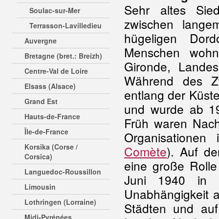
Sehr altes Siedl
Soulac-sur-Mer
zwischen langem
Terrasson-Lavilledieu
hügeligen Dor
Auvergne
Menschen wohn
Bretagne (bret.: Breizh)
Gironde, Landes
Centre-Val de Loire
Während des Zw
Elsass (Alsace)
entlang der Küst
Grand Est
und wurde ab 194
Hauts-de-France
Früh waren Nachr
Île-de-France
Organisationen 
Korsika (Corse /
Comète
). Auf d
Corsica)
eine große Rolle
Languedoc-Roussillon
Juni 1940 in 
Limousin
Unabhängigkeit 
Lothringen (Lorraine)
Städten und au
Midi-Pyrénées