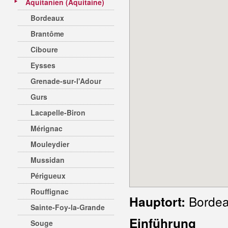
Aquitanien (Aquitaine)
Bordeaux
Brantôme
Ciboure
Eysses
Grenade-sur-l'Adour
Gurs
Lacapelle-Biron
Mérignac
Mouleydier
Mussidan
Périgueux
Rouffignac
Borde
Hauptort:
Sainte-Foy-la-Grande
Einführung
Souge