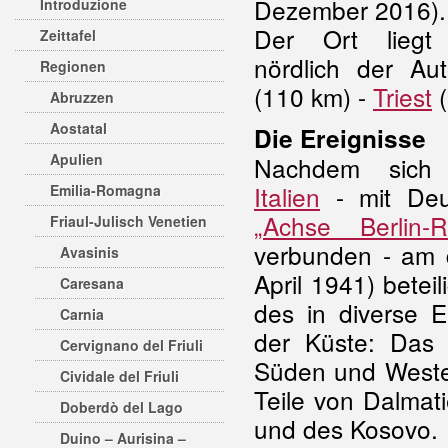
Dezember 2016).
Introduzione
Der Ort liegt
Zeittafel
nördlich der A
Regionen
(110 km) -
Triest
(
Abruzzen
Aostatal
Die Ereignisse
Apulien
Nachdem sic
Italien
- mit Deu
Emilia-Romagna
„Achse Berlin-
Friaul-Julisch Venetien
verbunden - am d
Avasinis
April 1941) beteil
Caresana
des in diverse E
Carnia
der Küste: Das 
Cervignano del Friuli
Süden und Westen
Cividale del Friuli
Teile von Dalmat
Doberdò del Lago
und des Kosovo.
Duino – Aurisina –