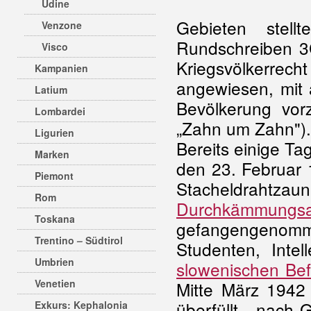
Udine
Gebieten stel
Venzone
Rundschreiben 3C
Visco
Kriegsvölkerrec
Kampanien
angewiesen, mit 
Latium
Bevölkerung vor
Lombardei
„Zahn um Zahn").
Ligurien
Bereits einige Ta
Marken
den 23. Februar 
Piemont
Stacheldrahtzau
Rom
Durchkämmungsa
Toskana
gefangengenom
Trentino – Südtirol
Studenten, Intel
Umbrien
slowenischen Be
Venetien
Mitte März 1942 
überfüllt - nach
Exkurs: Kephalonia