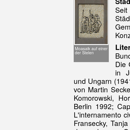
Städ
Se
Stä
Geme
Konz
Lite
Moasaik auf einer
der Stelen
Bund
Die 
in J
und Ungarn (1941
von Martin Secke
Komorowski, Hor
Berlin 1992; Cap
L'internamento civ
Fransecky, Tanj