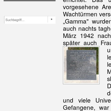
vorgesehene Are
Wachtürmen verse
„Gamma" wurden 
auch nachts tagh
März 1942 nach
später auch Fr
u
l
M
s
D
d
und viele Univer
Gefangene, war 