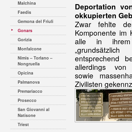
Malchina
Deportation vo
Faedis
okkupierten Geb
Gemona del Friuli
Zwar fehlte de
Gonars
Komponente im K
alle in ihrem
Gorizia
„grundsätzlich
Monfalcone
entsprechend be
Nimis – Torlano –
Nongruella
allerdings von
Opicina
sowie massenha
Zivilisten gekenn
Palmanova
Premariacco
Prosecco
San Giovanni al
Natisone
Triest