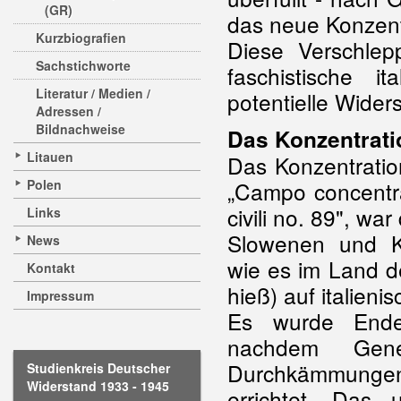
(GR)
das neue Konzent
Kurzbiografien
Diese Verschle
Sachstichworte
faschistische i
Literatur / Medien /
potentielle Wider
Adressen /
Bildnachweise
Das Konzentrati
Litauen
Das Konzentratio
Polen
„Campo concentra
civili no. 89", wa
Links
Slowenen und Kr
News
wie es im Land 
Kontakt
hieß) auf italien
Impressum
Es wurde Ende
nachdem Gene
Durchkämmungen d
Studienkreis Deutscher
Widerstand 1933 - 1945
errichtet. Das 