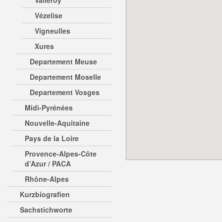
Valleroy
Vézelise
Vigneulles
Xures
Departement Meuse
Departement Moselle
Departement Vosges
Midi-Pyrénées
Nouvelle-Aquitaine
Pays de la Loire
Provence-Alpes-Côte
d’Azur / PACA
Rhône-Alpes
Kurzbiografien
Sachstichworte