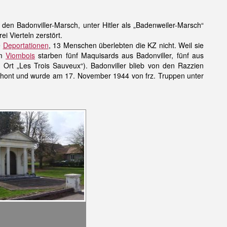
 den Badonviller-Marsch, unter Hitler als „Badenweiler-Marsch“
i Vierteln zerstört.
e
Deportationen
, 13 Menschen überlebten die KZ nicht. Weil sie
am
Viombois
starben fünf Maquisards aus Badonviller, fünf aus
Ort „Les Trois Sauveux“). Badonviller blieb von den Razzien
chont und wurde am 17. November 1944 von frz. Truppen unter