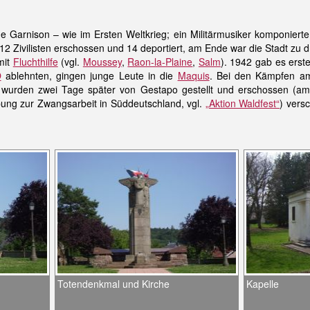
he Garnison – wie im Ersten Weltkrieg; ein Militärmusiker komponierte
2 Zivilisten erschossen und 14 deportiert, am Ende war die Stadt zu dre
mit
Fluchthilfe
(vgl.
Moussey
,
Raon-la-Plaine
,
Salm
). 1942 gab es erst
O
ablehnten, gingen junge Leute in die
Maquis
. Bei den Kämpfen 
 wurden zwei Tage später von Gestapo gestellt und erschossen (am 
ng zur Zwangsarbeit in Süddeutschland, vgl.
„Aktion Waldfest“
) vers
Totendenkmal und Kirche
Kapelle