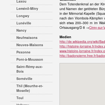
Laxou
Dem Totendenkmal an der Kirc
Leménil-Mitry
und Namen der getöteten Bürge
in der Mémorial-Kapelle (Squa
Longwy
nach den Viombois-Kämpfen vo
sich etwa 200–300 m im Wald
Lunéville
Ortsausgang/D 8 →
Cirey-sur-
Nancy
Medien
Neufmaisons
http://de.wikipedia.org/wiki/Bad
Neuves-Maisons
http://histoire-lorraine.fr/index
www.histoire-lorraine.fr/index
Pexonne
http://badonpierre.free.fr/bado
Pont-à-Mousson
Saint-Rémy-aux-
Bois
Sornéville
Thil (Meurthe-et-
Moselle)
Toul