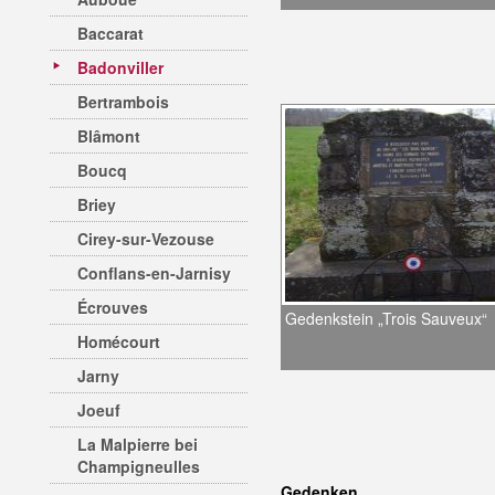
Baccarat
Badonviller
Bertrambois
Blâmont
Boucq
Briey
Cirey-sur-Vezouse
Conflans-en-Jarnisy
Écrouves
Gedenkstein „Trois Sauveux“
Homécourt
Jarny
Joeuf
La Malpierre bei
Champigneulles
Gedenken