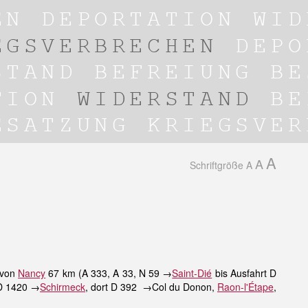
A
A
Schriftgröße
A
 von
Nancy
67 km (A 333, A 33, N 59 →
Saint-Dié
bis Ausfahrt D
 D 1420 →
Schirmeck
, dort D 392 →Col du Donon,
Raon-l'Étape
,