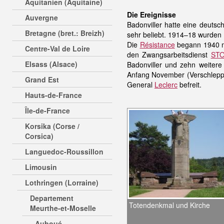
Aquitanien (Aquitaine)
Die Ereignisse
Auvergne
Badonviller hatte eine deutsc
Bretagne (bret.: Breizh)
sehr beliebt. 1914–18 wurden 1
Die
Résistance
begann 1940 
Centre-Val de Loire
den Zwangsarbeitsdienst
ST
Elsass (Alsace)
Badonviller und zehn weitere
Anfang November (Verschleppu
Grand Est
General
Leclerc
befreit.
Hauts-de-France
Île-de-France
Korsika (Corse /
Corsica)
Languedoc-Roussillon
Limousin
Lothringen (Lorraine)
Departement
Totendenkmal und Kirche
Meurthe-et-Moselle
Auboué