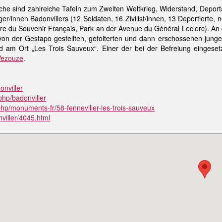
he sind zahlreiche Tafeln zum Zweiten Weltkrieg, Widerstand, Depor
r/innen Badonvillers (12 Soldaten, 16 Zivilist/innen, 13 Deportierte
re du Souvenir Français, Park an der Avenue du Général Leclerc). An 
n der Gestapo gestellten, gefolterten und dann erschossenen jung
 am Ort „Les Trois Sauveux“. Einer der bei der Befreiung eingeset
Vezouze
.
onviller
.php/badonviller
.php/monuments-fr/58-fenneviller-les-trois-sauveux
nviller/4045.html