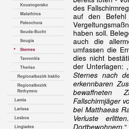
Koustogerako
des Fallschirmre
Malathiros
auf den Befehl
Vergeltungsmaß
Paleochora
haben soll. Belege
Souda-Bucht
auch die aller
Sougia
umfassen die Erm
Sternes
dies nicht bestä
Tavronitis
der Unterlagen: ,
Theriso
Sternes nach d
Regionalbezirk Iraklio
erkennbaren Zu
Regionalbezirk
bewaffneten Z
Rethymno
Fallschirmjäger v
Lamia
bei Matthaeas Ra
Larissa
Verluste erlit
Lesbos
.“
Dortbewohnern
Lingiades