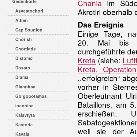
Chania
im Süden
Gedenkorte
Akrotiri oberhalb
Asvestochori
Athen
Das Ereignis
Cap Sounion
Einige Tage, n
Choristi
20. Mai bis 
Chortiatis
durchgeführte deu
Kreta
(siehe:
Luft
Distomo
Kreta, Operatio
Doxato
,,erfolgreich“ a
Drama
vorher in Stern
Giannitsa
Oberleutnant Ulr
Gorgopotamos
Bataillons, am 5
Ioannina
erschießen.
Kalavryta
Sabatogeaktionen
Kastoria
weil sie der Au
Kavala