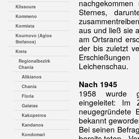
nachgekommen s
Klissoura
Sternes, darun
Kommeno
zusammentreiben
Kormista
aus und ließ sie
Kournovo (Agios
am Ortsrand ersc
Stefanos)
der bis zuletzt 
Kreta
Erschießungen 
Regionalbezirk
Leichenschau.
Chania
Alikianos
Nach 1945
Chania
1958 wurde ge
Floria
eingeleitet: Im
Galatas
neugegründete B
Kakopetros
bekannt geworde
Kandanos
Bei seinen Befra
Kondomari
bereits toten - 