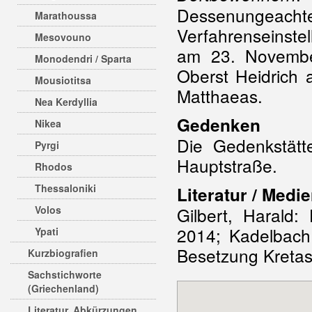
Dessenungeacht
Marathoussa
Verfahrenseinste
Mesovouno
am 23. Novembe
Monodendri / Sparta
Oberst Heidrich
Mousiotitsa
Matthaeas.
Nea Kerdyllia
Gedenken
Nikea
Die Gedenkstätt
Pyrgi
Hauptstraße.
Rhodos
Thessaloniki
Literatur / Medie
Volos
Gilbert, Harald
2014; Kadelbach
Ypati
Besetzung Kretas
Kurzbiografien
Sachstichworte
(Griechenland)
Literatur, Abkürzungen,