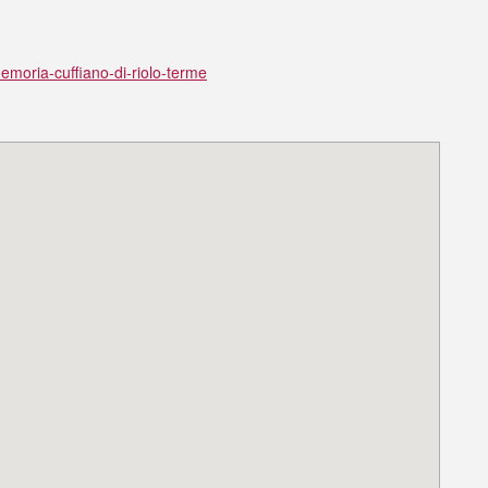
memoria-cuffiano-di-riolo-terme