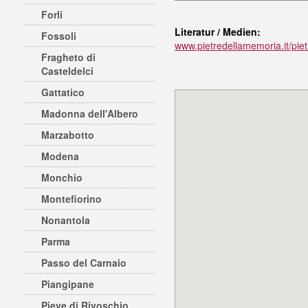
Forli
Literatur / Medien:
Fossoli
www.pietredellamemoria.it/piet
Fragheto di
Casteldelci
Gattatico
Madonna dell'Albero
Marzabotto
Modena
Monchio
Montefiorino
Nonantola
Parma
Passo del Carnaio
Piangipane
Pieve di Rivoschio