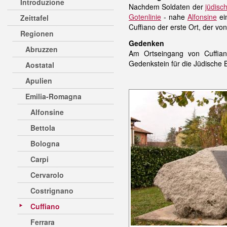
Introduzione
Nachdem Soldaten der
jüdisc
Gotenlinie
- nahe
Alfonsine
ein
Zeittafel
Cuffiano der erste Ort, der von
Regionen
Gedenken
Abruzzen
Am Ortseingang von Cuffia
Gedenkstein für die Jüdische B
Aostatal
Apulien
Emilia-Romagna
Alfonsine
Bettola
Bologna
Carpi
Cervarolo
Costrignano
Cuffiano
Ferrara