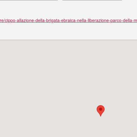
re/cippo-allazione-della-brigata-ebraica-nella-liberazione-parco-della-