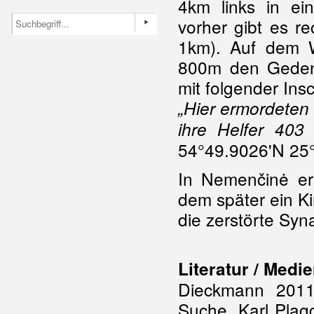
4km links in e
vorher gibt es re
1km). Auf dem W
800m den Gedenk
mit folgender Insc
„Hier ermordeten
ihre Helfer 403 
54°49.9026'N 25
In Nemenčinė er
dem später ein Ki
die ze
Literatur / Medi
Dieckmann 2011
Suche. Karl Plagg