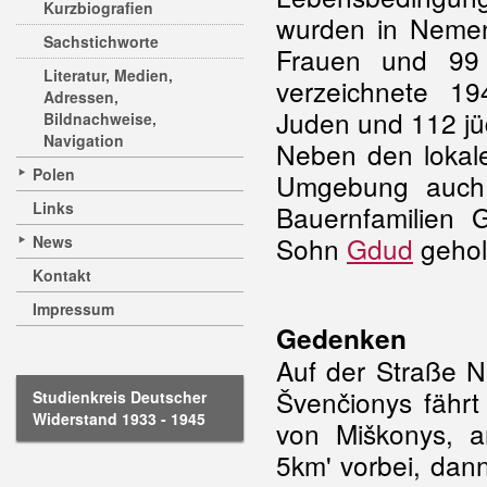
Kurzbiografien
wurden in Nemen
Sachstichworte
Frauen und 99
Literatur, Medien,
verzeichnete 1
Adressen,
Juden und 112 jüd
Bildnachweise,
Navigation
Neben den loka
Polen
Umgebung auch h
Links
Bauernfamilien 
Sohn
Gdud
gehol
News
Kontakt
Impressum
Gedenken
Auf der Straße Nr
Švenčionys fähr
Studienkreis Deutscher
Widerstand 1933 - 1945
von Miškonys, a
5km' vorbei, dan