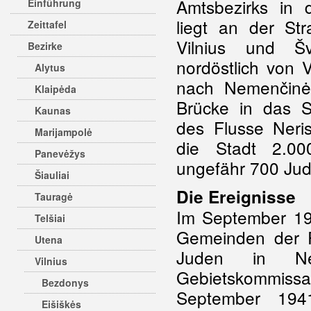
Amtsbezirks in 
Einführung
liegt an der St
Zeittafel
Vilnius und Š
Bezirke
nordöstlich von V
Alytus
nach Nemenčinė
Klaipėda
Brücke in das S
Kaunas
des Flusse Neri
Marijampolė
die Stadt 2.00
Panevėžys
ungefähr 700 Jud
Šiauliai
Die Ereignisse
Tauragė
Im September 19
Telšiai
Gemeinden der R
Utena
Juden in N
Vilnius
Gebietskommissa
Bezdonys
September 194
Eišiškės