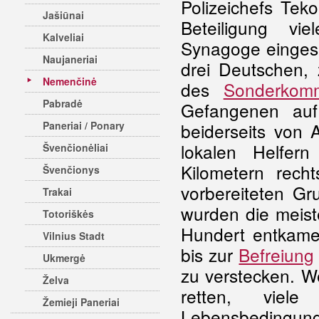
Polizeichefs Tek
Jašiūnai
Beteiligung vie
Kalveliai
Synagoge eingesp
Naujaneriai
drei Deutschen,
Nemenčinė
des
Sonderkom
Pabradė
Gefangenen auf
Paneriai / Ponary
beiderseits von 
lokalen Helfer
Švenčionėliai
Kilometern rech
Švenčionys
vorbereiteten Gr
Trakai
wurden die meist
Totoriškės
Hundert entkamen
Vilnius Stadt
bis zur
Befreiung
Ukmergė
zu verstecken. W
Želva
retten, viel
Žemieji Paneriai
Lebensbedingung