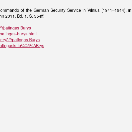
mmando of the German Security Service in Vilnius (1941–1944), in: 
nn 2011, Bd. 1, S. 354ff.
l/Ypatingas Burys
/ypatingas-burys.html
lery2/Ypatingas Burys
/Ypatingasis_b%C5%ABrys