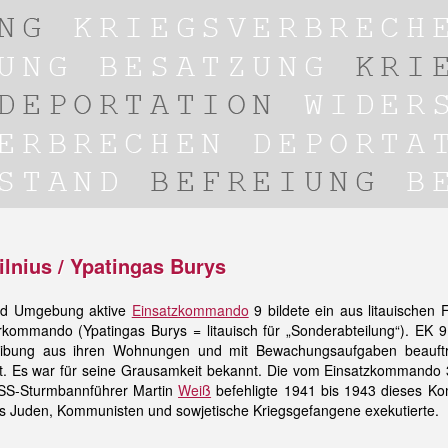
nius / Ypatingas Burys
 und Umgebung aktive
Einsatzkommando
9 bildete ein aus litauischen 
ommando (Ypatingas Burys = litauisch für „Sonderabteilung“). EK 9
ibung aus ihren Wohnungen und mit Bewachungsaufgaben beauftra
t. Es war für seine Grausamkeit bekannt. Die vom Einsatzkommando
 SS-Sturmbannführer Martin
Weiß
befehligte 1941 bis 1943 dieses Ko
us Juden, Kommunisten und sowjetische Kriegsgefangene exekutierte.