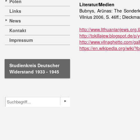
Polen
Literatur/Medien
Bubnys, Arūnas: The Sonderko
Links
Vilnius 2006, S. 46ff.; Dieckma
News
http://www.lithuanianjews.org.i
Kontakt
http://tokillajew.blogspot.de/p
Impressum
http://www.vilnaghetto.com/gal
https://en.wikipedia.org/wiki
Studienkreis Deutscher
Widerstand 1933 - 1945