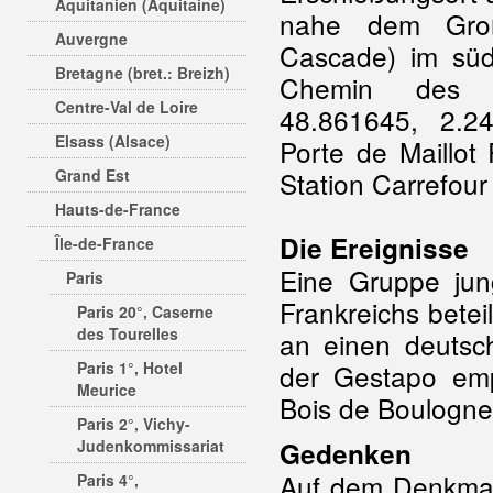
Aquitanien (Aquitaine)
nahe dem Groß
Auvergne
Cascade) im süd
Bretagne (bret.: Breizh)
Chemin des 
Centre-Val de Loire
48.861645, 2.2
Elsass (Alsace)
Porte de Maillot
Grand Est
Station Carrefou
Hauts-de-France
Die Ereignisse
Île-de-France
Eine Gruppe jun
Paris
Frankreichs betei
Paris 20°, Caserne
des Tourelles
an einen deutsc
Paris 1°, Hotel
der Gestapo em
Meurice
Bois de Boulogne
Paris 2°, Vichy-
Judenkommissariat
Gedenken
Auf dem Denkmal
Paris 4°,