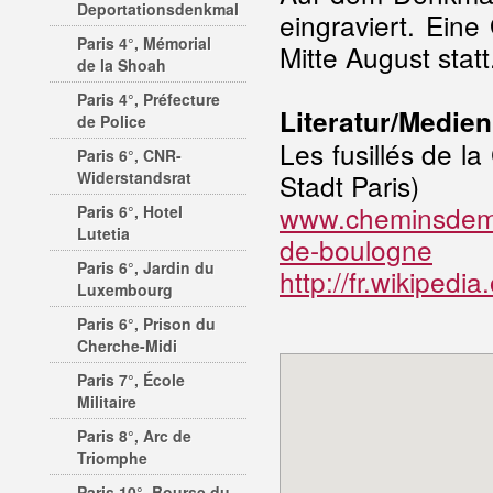
Deportationsdenkmal
eingraviert. Eine
Paris 4°, Mémorial
Mitte August statt
de la Shoah
Paris 4°, Préfecture
Literatur/Medien
de Police
Les fusillés de 
Paris 6°, CNR-
Widerstandsrat
Stadt Paris)
www.cheminsdeme
Paris 6°, Hotel
Lutetia
de-boulogne
Paris 6°, Jardin du
http://fr.wikipe
Luxembourg
Paris 6°, Prison du
Cherche-Midi
Paris 7°, École
Militaire
Paris 8°, Arc de
Triomphe
Paris 10°, Bourse du