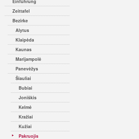
Einführung
Zeittafel
Bezirke
Alytus
Klaipėda
Kaunas
Marijampolė
Panevėžys
Šiauliai
Bubiai
Joniškis
Kelmė
Kražiai
Kužiai
Pakruojis