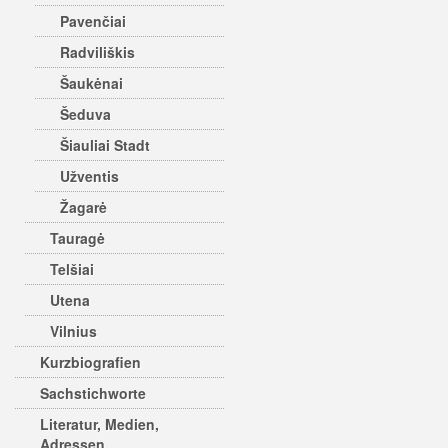
Pavenčiai
Radviliškis
Šaukėnai
Šeduva
Šiauliai Stadt
Užventis
Žagarė
Tauragė
Telšiai
Utena
Vilnius
Kurzbiografien
Sachstichworte
Literatur, Medien,
Adressen,