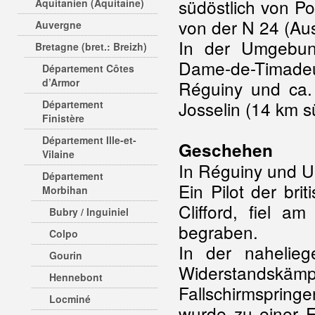
südöstlich von P
Aquitanien (Aquitaine)
von der N 24 (Aus
Auvergne
In der Umgebung
Bretagne (bret.: Breizh)
Dame-de-Timadeu
Département Côtes
d’Armor
Réguiny und ca.
Josselin (14 km s
Département
Finistère
Département Ille-et-
Geschehen
Vilaine
In Réguiny und U
Département
Ein Pilot der bri
Morbihan
Clifford, fiel 
Bubry / Inguiniel
begraben.
Colpo
In der nahelie
Gourin
Widerstandsk
Hennebont
Fallschirmsprin
Locminé
wurde zu einer F