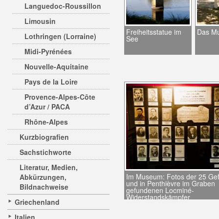
Languedoc-Roussillon
Limousin
Freiheitsstatue im
Das Mu
Lothringen (Lorraine)
See
Midi-Pyrénées
Nouvelle-Aquitaine
Pays de la Loire
Provence-Alpes-Côte
d’Azur / PACA
Rhône-Alpes
Kurzbiografien
Sachstichworte
Literatur, Medien,
Im Museum: Fotos der 25 Gef
Abkürzungen,
und in Penthièvre im Graben
Bildnachweise
gefundenen Locminé-
Widerstandskämpfer
Griechenland
Italien