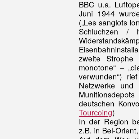
BBC u.a. Luftope
Juni 1944 wurde
(„Les sanglots lo
Schluchzen / h
Widerstandsk
Eisenbahninstal
zweite Strophe
monotone“ – „die
verwunden“) rief
Netzwerke und 
Munitionsdepots
deutschen Konvoi
Tourcoing
)
In der Region be
z.B. in Bel-Orien