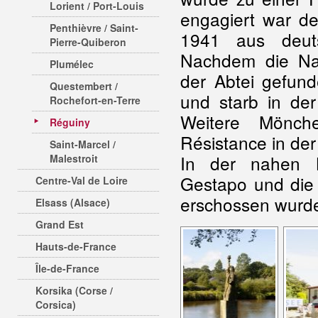
Lorient / Port-Louis
engagiert war d
Penthièvre / Saint-
1941 aus deuts
Pierre-Quiberon
Nachdem die Naz
Plumélec
der Abtei gefund
Questembert /
und starb in de
Rochefort-en-Terre
Weitere Mönch
Réguiny
Résistance in der 
Saint-Marcel /
In der nahen Kli
Malestroit
Gestapo und di
Centre-Val de Loire
erschossen wurd
Elsass (Alsace)
Grand Est
Hauts-de-France
Île-de-France
Korsika (Corse /
Corsica)