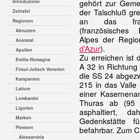
gehört zur Geme
Introduzione
der Talschluß gr
Zeittafel
an das fran
Regionen
(französisches
Abruzzen
Alpes der Regi
Aostatal
d’Azur
).
Apulien
Zu erreichen ist
Emilia-Romagna
A 32 in Richtung 
Friaul-Julisch Venetien
die SS 24 abgezw
Kampanien
215 in das Valle
Latium
einer Kasernenan
Lombardei
Thuras ab (95 
Ligurien
asphaltiert, d
Marken
Gedenkstätte fü
Piemont
befahrbar. Zum C
Alessandria