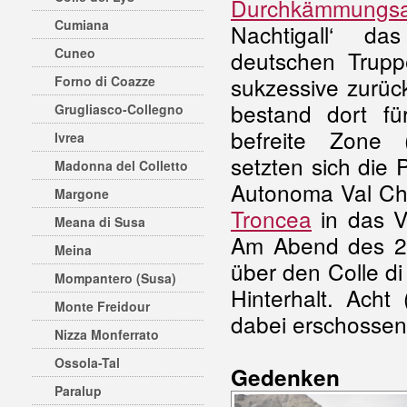
Durchkämmungsa
Cumiana
Nachtigall‘ d
Cuneo
deutschen Trupp
sukzessive zurüc
Forno di Coazze
bestand dort fü
Grugliasco-Collegno
befreite Zone 
Ivrea
setzten sich die 
Madonna del Colletto
Autonoma Val Ch
Margone
Troncea
in das V
Meana di Susa
Am Abend des 27
Meina
über den Colle di
Mompantero (Susa)
Hinterhalt. Ach
Monte Freidour
dabei erschossen
Nizza Monferrato
Ossola-Tal
Gedenken
Paralup