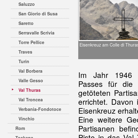
Saluzzo
San Giorio di Susa
Saretto
Serravalle Scrivia
Torre Pellice
Eisenkreuz am Colle di Thura
Traves
Turin
Val Borbera
Im Jahr 1946 
Valle Gesso
Passes für die
Val Thuras
getöteten Partis
errichtet. Davon
Val Troncea
Eisenkreuz erhalt
Verbania-Fondotoce
Eine weitere Ged
Vinchio
Partisanen befi
Rom
Piste in das Val
Toskana