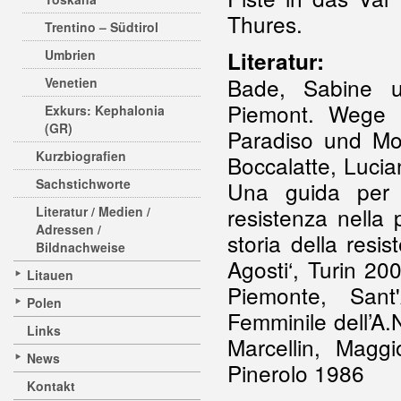
Thures.
Trentino – Südtirol
Umbrien
Literatur:
Bade, Sabine u
Venetien
Piemont. Wege 
Exkurs: Kephalonia
(GR)
Paradiso und Mo
Kurzbiografien
Boccalatte, Lucia
Sachstichworte
Una guida per 
resistenza nella 
Literatur / Medien /
Adressen /
storia della resi
Bildnachweise
Agosti‘, Turin 20
Litauen
Piemonte, Sant
Polen
Femminile dell’A.
Links
Marcellin, Maggi
News
Pinerolo 1986
Kontakt