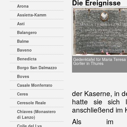
Die Ereignisse
Arona
Assietta-Kamm
Asti
Balangero
Balme
Baveno
Benedicta
Gedenktafel für Maria Teresa
Gorlier in Thures
Borgo San Dalmazzo
Boves
Casale Monferrato
der Kaserne, in 
Ceres
hatte sie sich 
Ceresole Reale
anschließend im 
Chiaves (Monastero
di Lanzo)
Als im 
Colle del Lys