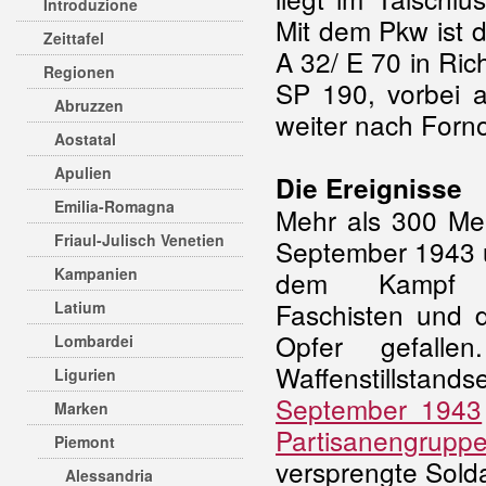
Introduzione
Mit dem Pkw ist 
Zeittafel
A 32/ E 70 in Rich
Regionen
SP 190, vorbei 
Abruzzen
weiter nach Forno
Aostatal
Apulien
Die Ereignisse
Emilia-Romagna
Mehr als 300 Me
Friaul-Julisch Venetien
September 1943 
Kampanien
dem Kampf ge
Faschisten und 
Latium
Opfer gefalle
Lombardei
Waffenstillst
Ligurien
September 1943
Marken
Partisanengrupp
Piemont
versprengte Solda
Alessandria