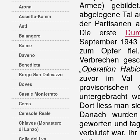
Armee) gebilde
Arona
abgelegene Tal a
Assietta-Kamm
der Partisanen 
Asti
Die erste
Dur
Balangero
September 1
943 
Balme
zum Opfer fiel
Baveno
Verbrechen ges
Benedicta
„Operation Habic
Borgo San Dalmazzo
zuvor im Val 
Boves
provisorische
untergebracht w
Casale Monferrato
Dort liess man s
Ceres
Danach wurden
Ceresole Reale
geworfen und tag
Chiaves (Monastero
di Lanzo)
verblutet war. Ih
Colle del Lys