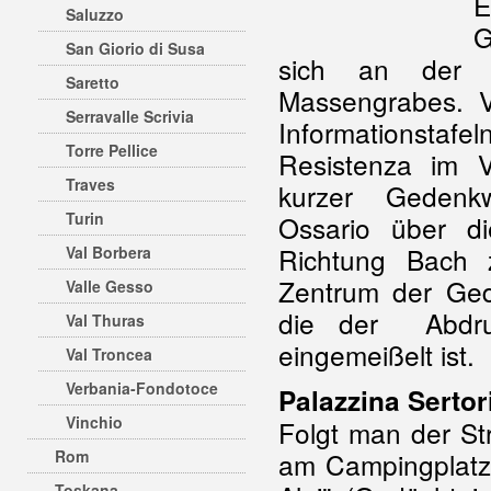
Saluzzo
G
San Giorio di Susa
sich an der S
Saretto
Massengrabes. V
Serravalle Scrivia
Informationstaf
Torre Pellice
Resistenza im V
Traves
kurzer Geden
Turin
Ossario über d
Richtung Bach z
Val Borbera
Zentrum der Gede
Valle Gesso
die der Abdru
Val Thuras
eingemeißelt ist.
Val Troncea
Verbania-Fondotoce
Palazzina Sertor
Vinchio
Folgt man der Str
Rom
am Campingplatz 
Toskana