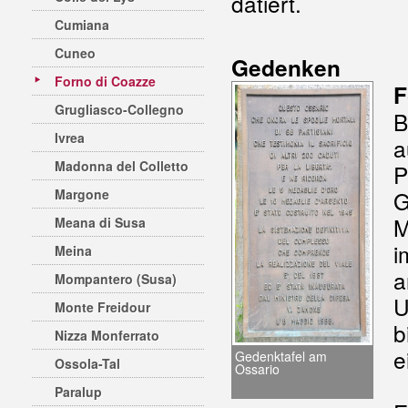
datiert.
Cumiana
Cuneo
Gedenken
Forno di Coazze
F
Grugliasco-Collegno
B
Ivrea
a
Madonna del Colletto
P
Margone
G
M
Meana di Susa
i
Meina
a
Mompantero (Susa)
U
Monte Freidour
b
Nizza Monferrato
e
Gedenktafel am
Ossola-Tal
Ossario
Paralup