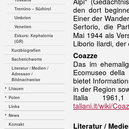
Alpi" (Gedächtnis
den dort beginne
Trentino – Südtirol
Einer der Wander
Umbrien
Sertorio, die Pa
Venetien
Mai 1944 als Vers
Exkurs: Kephalonia
(GR)
Liborio Ilardi, d
Kurzbiografien
Coazze
Sachstichworte
Das im ehemali
Literatur / Medien /
Ecomuseo della 
Adressen /
bietet Informati
Bildnachweise
in der Region so
Litauen
Italia 1961
Polen
taliani.it/wiki/C
Links
News
Literatur / Medi
Kontakt