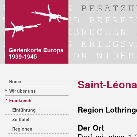
Saint-Léona
Home
Wir über uns
Frankreich
Region Lothring
Einführung
Zeittafel
Der Ort
Regionen
Dorf mit etwa 1