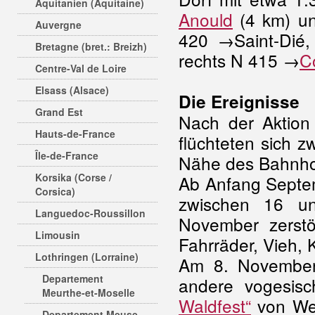
Aquitanien (Aquitaine)
Anould
(4 km) u
Auvergne
420 →Saint-Dié,
Bretagne (bret.: Breizh)
rechts N 415 →
C
Centre-Val de Loire
Elsass (Alsace)
Die Ereignisse
Grand Est
Nach der Aktio
Hauts-de-France
flüchteten sich 
Île-de-France
Nähe des Bahnho
Korsika (Corse /
Ab Anfang Septem
Corsica)
zwischen 16 u
Languedoc-Roussillon
November zerstö
Limousin
Fahrräder, Vieh, K
Lothringen (Lorraine)
Am 8. November
Departement
andere vogesi
Meurthe-et-Moselle
Waldfest“
von Weh
Departement Meuse