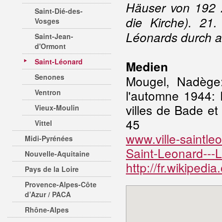
Häuser von 192 z
Saint-Dié-des-
die Kirche). 21
Vosges
Léonards durch a
Saint-Jean-
d'Ormont
Saint-Léonard
Medien
Senones
Mougel, Nadège:
l'automne 1944: R
Ventron
villes de Bade e
Vieux-Moulin
45
Vittel
www.ville-saintle
Midi-Pyrénées
Saint-Leonard---
Nouvelle-Aquitaine
http://fr.wikipe
Pays de la Loire
Provence-Alpes-Côte
d’Azur / PACA
Rhône-Alpes