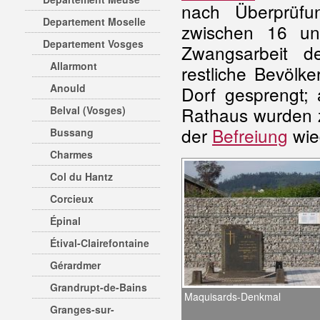
nach Überprüf
Departement Moselle
zwischen 16 u
Departement Vosges
Zwangsarbeit d
Allarmont
restliche Bevölk
Anould
Dorf gesprengt;
Rathaus wurden z
Belval (Vosges)
der
Befreiung
wie
Bussang
Charmes
Col du Hantz
Corcieux
Épinal
Étival-Clairefontaine
Gérardmer
Grandrupt-de-Bains
Maquisards-Denkmal
Granges-sur-