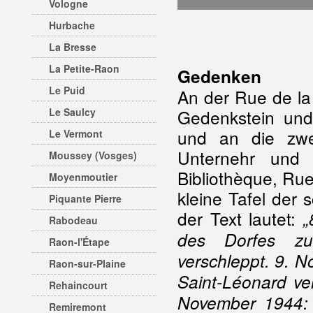
Vologne
Hurbache
La Bresse
La Petite-Raon
Gedenken
Le Puid
An der Rue de la
Le Saulcy
Gedenkstein und
und an die zwe
Le Vermont
Unternehr und
Moussey (Vosges)
Bibliothèque, Rue
Moyenmoutier
kleine Tafel der
Piquante Pierre
der Text lautet:
„
Rabodeau
des Dorfes zu
Raon-l'Étape
verschleppt. 9. 
Raon-sur-Plaine
Saint-Léonard ve
Rehaincourt
November 1944: 
Remiremont