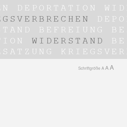
A
A
Schriftgröße
A