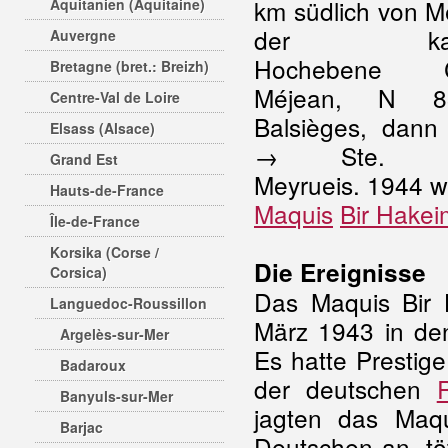
km südlich von M
Aquitanien (Aquitaine)
der karst
Auvergne
Hochebene C
Bretagne (bret.: Breizh)
Méjean, N 8
Centre-Val de Loire
Balsièges, dan
Elsass (Alsace)
→ Ste. Ép
Grand Est
Meyrueis. 1944 w
Hauts-de-France
Maquis
Bir Hakei
Île-de-France
Korsika (Corse /
Die Ereignisse
Corsica)
Das Maquis Bir 
Languedoc-Roussillon
März 1943 in de
Argelès-sur-Mer
Es hatte Prestig
Badaroux
der deutschen
Banyuls-sur-Mer
jagten das Maqu
Barjac
Deutschen an, tö