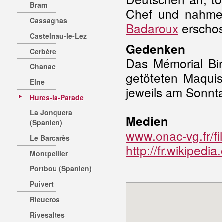
Bram
Chef und nahmen
Cassagnas
Badaroux
erschos
Castelnau-le-Lez
Gedenken
Cerbère
Das Mémorial Bi
Chanac
getöteten Maquis
Elne
jeweils am Sonnt
Hures-la-Parade
La Jonquera
Medien
(Spanien)
www.onac-vg.fr/fi
Le Barcarès
http://fr.wikipedi
Montpellier
Portbou (Spanien)
Puivert
Rieucros
Rivesaltes