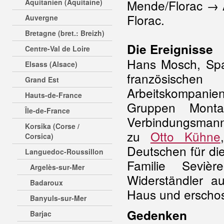
Mende/Florac → 
Aquitanien (Aquitaine)
Florac.
Auvergne
Bretagne (bret.: Breizh)
Die Ereignisse
Centre-Val de Loire
Hans Mosch, Spa
Elsass (Alsace)
französischen 
Grand Est
Arbeitskompanien
Hauts-de-France
Gruppen Mon
Île-de-France
Verbindungsman
Korsika (Corse /
zu
Otto Kühne
Corsica)
Deutschen für di
Languedoc-Roussillon
Familie Seviè
Argelès-sur-Mer
Widerständler a
Badaroux
Haus und erschos
Banyuls-sur-Mer
Gedenken
Barjac