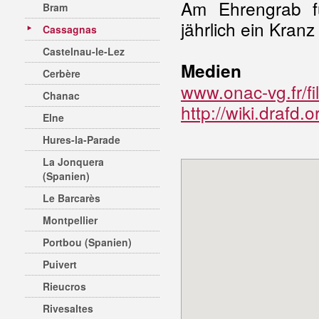
Am Ehrengrab f
Bram
jährlich ein Kranz
Cassagnas
Castelnau-le-Lez
Medien
Cerbère
www.onac-vg.fr/fi
Chanac
http://wiki.drafd
Elne
Hures-la-Parade
La Jonquera
(Spanien)
Le Barcarès
Montpellier
Portbou (Spanien)
Puivert
Rieucros
Rivesaltes