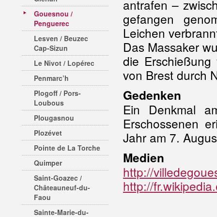
antrafen – zwisc
Gouesnou /
gefangen genom
Penguerec
Leichen verbrannt
Lesven / Beuzec
Das Massaker wur
Cap-Sizun
die Erschießung 
Le Nivot / Lopérec
von Brest durch N
Penmarc’h
Gedenken
Plogoff / Pors-
Loubous
Ein Denkmal am
Plougasnou
Erschossenen er
Plozévet
Jahr am 7. Augus
Pointe de La Torche
Medien
Quimper
http://villedegoue
Saint-Goazec /
http://fr.wikiped
Châteauneuf-du-
Faou
Sainte-Marie-du-