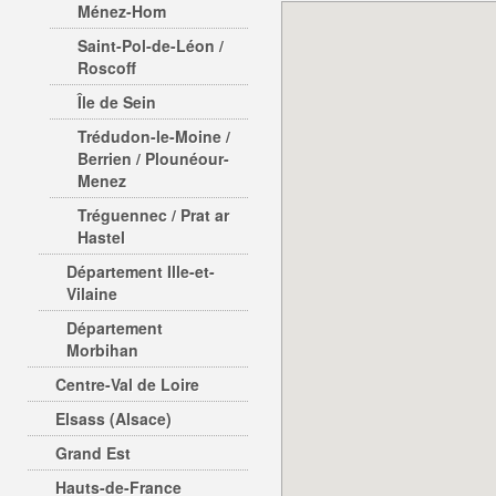
Ménez-Hom
Saint-Pol-de-Léon /
Roscoff
Île de Sein
Trédudon-le-Moine /
Berrien / Plounéour-
Menez
Tréguennec / Prat ar
Hastel
Département Ille-et-
Vilaine
Département
Morbihan
Centre-Val de Loire
Elsass (Alsace)
Grand Est
Hauts-de-France