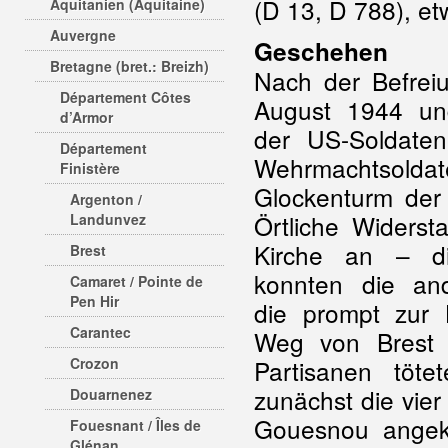
(D 13, D 788), e
Aquitanien (Aquitaine)
Auvergne
Geschehen
Bretagne (bret.: Breizh)
Nach der Befre
Département Côtes
August 1944 un
d’Armor
der US-Soldaten
Département
Wehrmachtsold
Finistère
Glockenturm der
Argenton /
Örtliche Widerst
Landunvez
Kirche an – di
Brest
konnten die and
Camaret / Pointe de
Pen Hir
die prompt zur 
Carantec
Weg von Brest
Crozon
Partisanen töt
zunächst die vie
Douarnenez
Gouesnou angek
Fouesnant / Îles de
Glénan