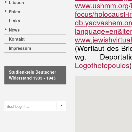
Litauen
www.ushmm.org/inf
Polen
focus/holocaust-i
db.yadvashem.org
Links
language=en&it
News
www.jewishvirtual
Kontakt
(Wortlaut des Br
Impressum
wg. Deportat
Logothetopoulos
)
Studienkreis Deutscher
Widerstand 1933 - 1945