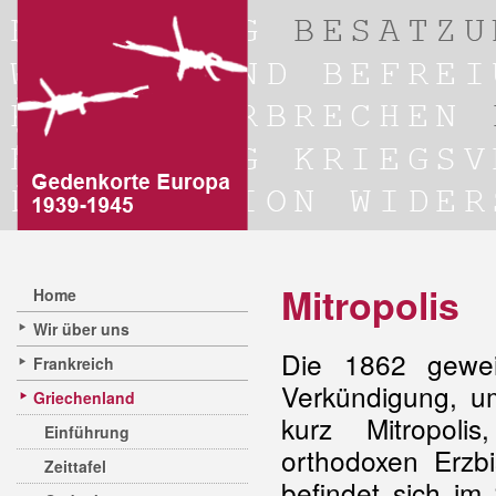
Mitropolis
Home
Wir über uns
Die 1862 gewei
Frankreich
Verkündigung, u
Griechenland
kurz Mitropoli
Einführung
orthodoxen Erzb
Zeittafel
befindet sich im