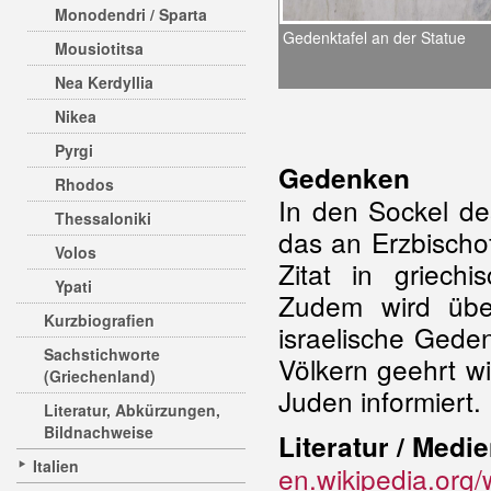
Monodendri / Sparta
Gedenktafel an der Statue
Mousiotitsa
Nea Kerdyllia
Nikea
Pyrgi
Gedenken
Rhodos
In den Sockel de
Thessaloniki
das an Erzbischo
Volos
Zitat in griech
Ypati
Zudem wird übe
Kurzbiografien
israelische Gede
Sachstichworte
Völkern geehrt w
(Griechenland)
Juden informiert.
Literatur, Abkürzungen,
Bildnachweise
Literatur / Medie
Italien
en.wikipedia.org