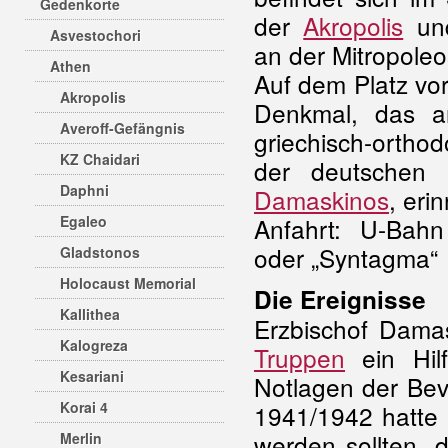
Gedenkorte
der
Akropolis
un
Asvestochori
an der Mitropoleo
Athen
Auf dem Platz vor 
Akropolis
Denkmal, das a
Averoff-Gefängnis
griechisch-orth
KZ Chaidari
der deutschen
Daphni
Damaskinos
, erin
Egaleo
Anfahrt: U-Bahn
oder „Syntagma“
Gladstonos
Holocaust Memorial
Die Ereignisse
Kallithea
Erzbischof Dama
Kalogreza
Truppen
ein Hil
Kesariani
Notlagen der Bev
Korai 4
1941/1942 hatte 
werden sollten, 
Merlin