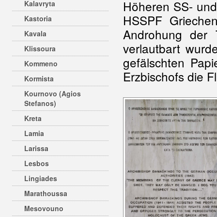
Höheren SS- und 
Kalavryta
HSSPF Griechenl
Kastoria
Androhung der T
Kavala
verlautbart wurd
Klissoura
gefälschten Papi
Kommeno
Erzbischofs die F
Kormista
Kournovo (Agios
Stefanos)
Kreta
Lamia
Larissa
Lesbos
Lingiades
Marathoussa
Mesovouno