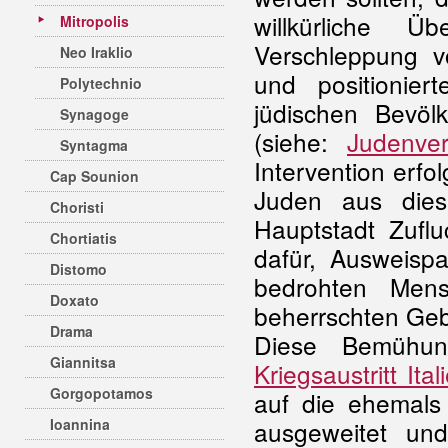
willkürliche Üb
Mitropolis
Verschleppung 
Neo Iraklio
und positionie
Polytechnio
jüdischen Bevö
Synagoge
(siehe:
Judenver
Syntagma
Intervention erfol
Cap Sounion
Juden aus dies
Choristi
Hauptstadt Zufl
Chortiatis
dafür, Ausweisp
Distomo
bedrohten Men
Doxato
beherrschten Gebi
Drama
Diese Bemühun
Giannitsa
Kriegsaustritt Ital
Gorgopotamos
auf die ehemals 
Ioannina
ausgeweitet un