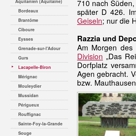
710 nach Süden, 
Aquitanien (Aquitaine)
später D 426. I
Bordeaux
Geiseln
; nur die 
Brantôme
Ciboure
Razzia und Depo
Eysses
Am Morgen des 2
Grenade-sur-l'Adour
Division
„Das Rei
Gurs
Dorfplatz versa
Lacapelle-Biron
Agen gebracht. V
Mérignac
bzw. Mauthausen d
Mouleydier
Mussidan
Périgueux
Rouffignac
Sainte-Foy-la-Grande
Souge