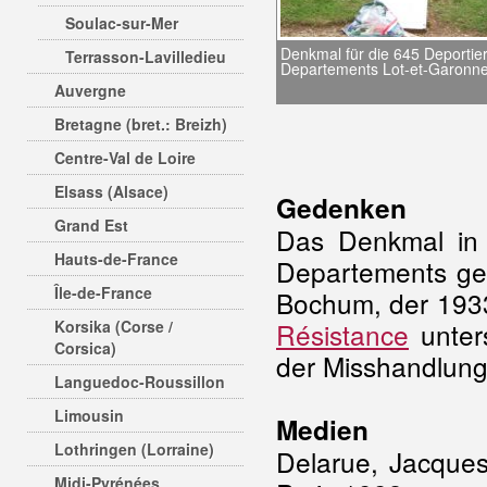
Soulac-sur-Mer
Denkmal für die 645 Deportie
Terrasson-Lavilledieu
Departements Lot-et-Garonn
Auvergne
Bretagne (bret.: Breizh)
Centre-Val de Loire
Elsass (Alsace)
Gedenken
Grand Est
Das Denkmal in 
Hauts-de-France
Departements gew
Île-de-France
Bochum, der 1933
Korsika (Corse /
Résistance
unter
Corsica)
der Misshandlung
Languedoc-Roussillon
Limousin
Medien
Lothringen (Lorraine)
Delarue, Jacques:
Midi-Pyrénées