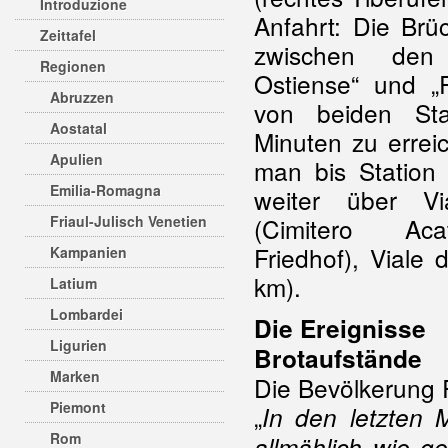
Introduzione
Anfahrt: Die Brüc
Zeittafel
zwischen den
Regionen
Ostiense“ und „
Abruzzen
von beiden St
Aostatal
Minuten zu errei
Apulien
man bis Station 
Emilia-Romagna
weiter über V
Friaul-Julisch Venetien
(Cimitero Acat
Friedhof), Viale 
Kampanien
km).
Latium
Lombardei
Die Ereignisse
Ligurien
Brotaufstände
Marken
Die Bevölkerung 
Piemont
„
In den letzten
Rom
allmählich wie g