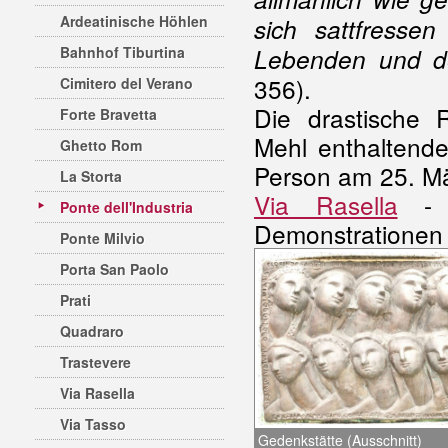
Ardeatinische Höhlen
sich sattfress
Bahnhof Tiburtina
Lebenden und de
356).
Cimitero del Verano
Die drastische 
Forte Bravetta
Mehl enthaltend
Ghetto Rom
Person am 25. Mä
La Storta
Via Rasella
- f
Ponte dell'Industria
Demonstrationen
Ponte Milvio
Porta San Paolo
Prati
Quadraro
Trastevere
Via Rasella
Via Tasso
Gedenkstätte (Ausschnitt)