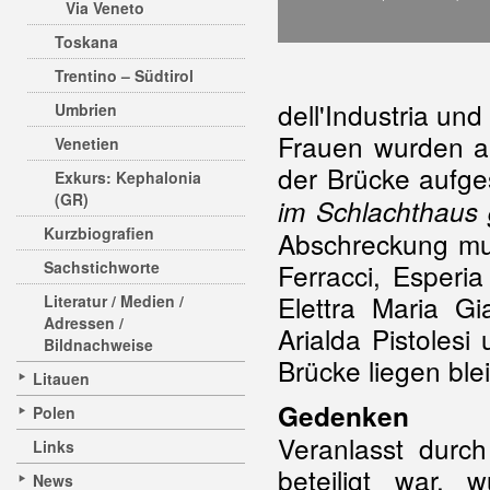
Via Veneto
Toskana
Trentino – Südtirol
dell'Industria un
Umbrien
Frauen wurden au
Venetien
der Brücke aufges
Exkurs: Kephalonia
(GR)
im Schlachthaus 
Kurzbiografien
Abschreckung muss
Sachstichworte
Ferracci, Esperia 
Elettra Maria Gi
Literatur / Medien /
Adressen /
Arialda Pistoles
Bildnachweise
Brücke liegen ble
Litauen
Gedenken
Polen
Veranlasst durch
Links
beteiligt war,
News