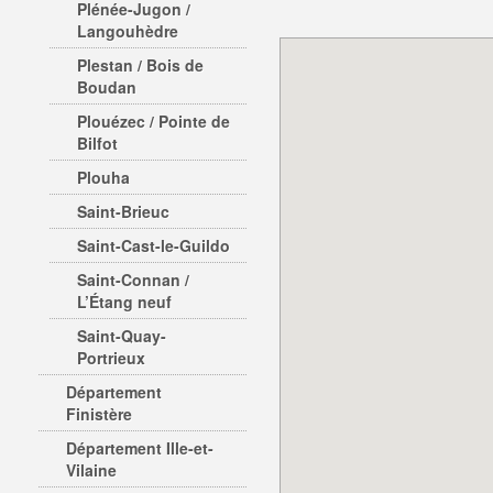
Plénée-Jugon /
Langouhèdre
Plestan / Bois de
Boudan
Plouézec / Pointe de
Bilfot
Plouha
Saint-Brieuc
Saint-Cast-le-Guildo
Saint-Connan /
L’Étang neuf
Saint-Quay-
Portrieux
Département
Finistère
Département Ille-et-
Vilaine