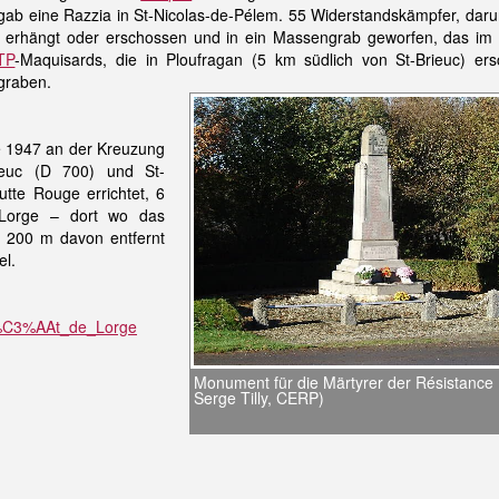
 gab eine Razzia in St-Nicolas-de-Pélem. 55 Widerstandskämpfer, darun
t, erhängt oder erschossen und in ein Massengrab geworfen, das im
TP
-Maquisards, die in Ploufragan (5 km südlich von St-Brieuc) er
egraben.
e 1947 an der Kreuzung
ieuc (D 700) und St-
utte Rouge errichtet, 6
-Lorge – dort wo das
 200 m davon entfernt
el.
For%C3%AAt_de_Lorge
Monument für die Märtyrer der Résistance
Serge Tilly, CERP)