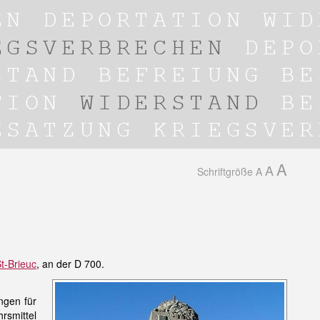
A
A
Schriftgröße
A
t-Brieuc
, an der D 700.
ngen für
rsmittel