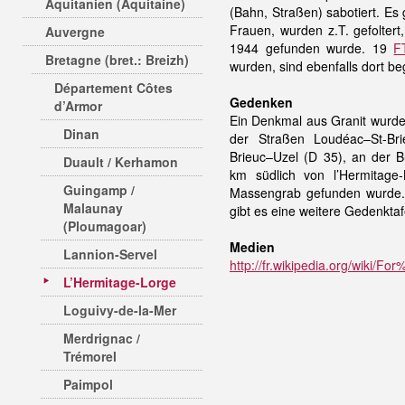
Aquitanien (Aquitaine)
(Bahn, Straßen) sabotiert. Es
Frauen, wurden z.T. gefolter
Auvergne
1944 gefunden wurde. 19
F
Bretagne (bret.: Breizh)
wurden, sind ebenfalls dort b
Département Côtes
Gedenken
d’Armor
Ein Denkmal aus Granit wurd
Dinan
der Straßen Loudéac–St-Br
Brieuc–Uzel (D 35), an der B
Duault / Kerhamon
km südlich von l’Hermitage
Guingamp /
Massengrab gefunden wurde.
Malaunay
gibt es eine weitere Gedenktaf
(Ploumagoar)
Medien
Lannion-Servel
http://fr.wikipedia.org/wiki/
L’Hermitage-Lorge
Loguivy-de-la-Mer
Merdrignac /
Trémorel
Paimpol