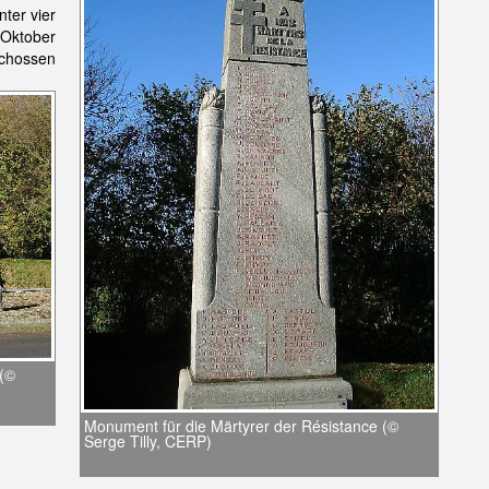
ter vier
 Oktober
schossen
 (©
Monument für die Märtyrer der Résistance (©
Serge Tilly, CERP)