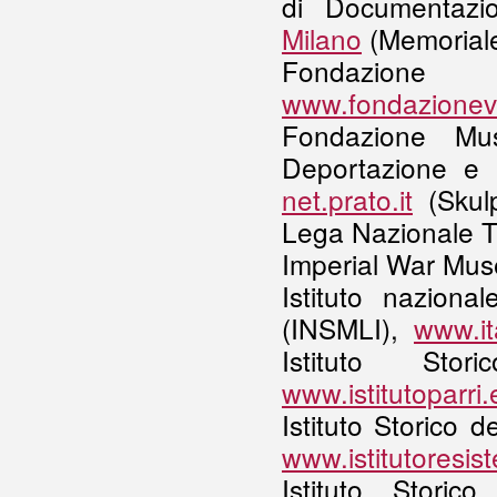
di Documentaz
Milano
(Memoriale
Fondazi
www.fondazionev
Fondazione Mu
Deportazione e 
net.prato.it
(Skulp
Lega Nazionale T
I
mperial War Mu
Istituto naziona
(INSMLI),
www.ita
Istituto Sto
www.istitutoparri.
Istituto Storico 
www.istitutoresis
Istituto Stori