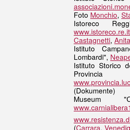
associazioni.mone
Foto
Monchio
,
St
Istoreco Regg
www.istoreco.r
Castagnetti
,
Anit
Istituto Campa
Lombardi",
Neape
Istituto Storico
Pro
www.provincia.luc
(Dokumente)
Museum "
www.carnialibera1
www.resistenza.
(
Carrara
,
Venedi