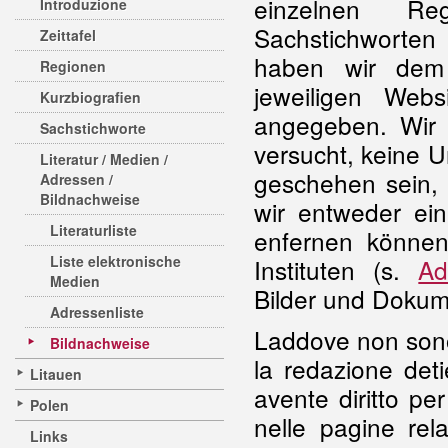
einzelnen Re
Introduzione
Sachstichworten
Zeittafel
haben wir dem
Regionen
jeweiligen Web
Kurzbiografien
angegeben. Wir
Sachstichworte
versucht, keine U
Literatur / Medien /
geschehen sein, 
Adressen /
Bildnachweise
wir entweder ei
Literaturliste
enfernen können
Liste elektronische
Instituten (s.
Ad
Medien
Bilder und Dokum
Adressenliste
Laddove non sono s
Bildnachweise
la redazione detie
Litauen
avente diritto pe
Polen
nelle pagine rela
Links