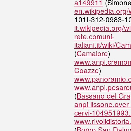
a149911
(Simonet
en.wikipedia.or
101I-312-0983-10
it.wikipedia.org/w
rete.comuni-
italiani.it/wiki/
(
Camaiore
)
www.anpi.cremona
Coazze
)
www.panoramio.
www.anpi.pesarour
(
Bassano del Gr
anpi-lissone.over-b
cervi-104951993.
www.rivolidistor
(
Borgo San Dalm