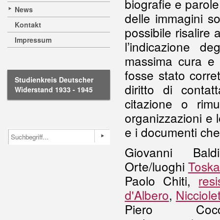
biografie e parol
News
delle immagini son
Kontakt
possibile risalire
Impressum
l’indicazione de
massima cura e 
fosse stato corre
Studienkreis Deutscher
diritto di conta
Widerstand 1933 - 1945
citazione o rimu
organizzazioni e l
e i documenti che
Giovanni Bal
Orte/luoghi
Tosk
Paolo Chiti,
res
d'Albero
,
Nicciole
Piero Co