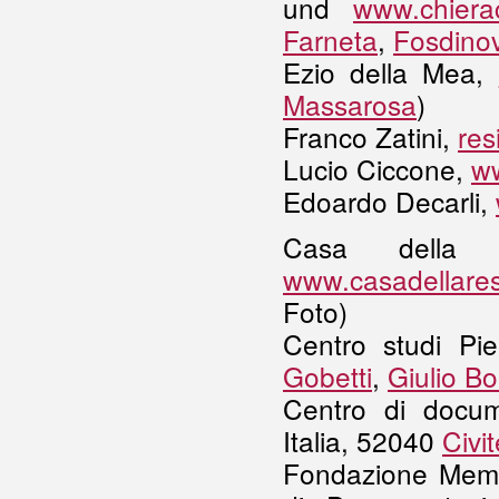
und
www.chiera
Farneta
,
Fosdino
Ezio della Mea,
Massarosa
)
Franco Zatini,
res
Lucio Ciccone,
ww
Edoardo Decarli,
Casa della 
www.casadellaresi
Foto)
Centro studi Pie
Gobetti
,
Giulio Bol
Centro di docum
Italia, 52040
Civit
Fondazione Memor