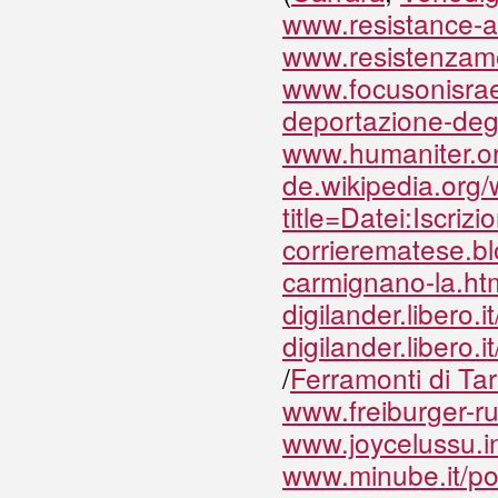
www.resistance-a
www.resistenzamon
www.focusonisrae
deportazione-degl
www.humaniter.or
de.wikipedia.org
title=Datei:Iscr
corrierematese.bl
carmignano-la.ht
digilander.libero.
digilander.libero.
/
Ferramonti di Tar
www.freiburger-r
www.joycelussu.i
www.minube.it/pos