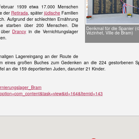
Februar 1939 etwa 17.000 Menschen
ge der
Retirada
, später
jüdische
Familien
ch. Aufgrund der schlechten Ernährung
sse starben über 200 Menschen. Die
Denkmal für die Spanier (
n über
Drancy
in die Vernichtungslager
Vézinhet, Ville de Bram)
ten.
maligen Lagereingang an der Route de
rm eines großen Buches zum Gedenken an die 224 gestorbenen Sp
fel an die 159 deportierten Juden, darunter 21 Kinder.
nternierungslager_Bram
p?option=com_content&task=view&id=164&Itemid=143