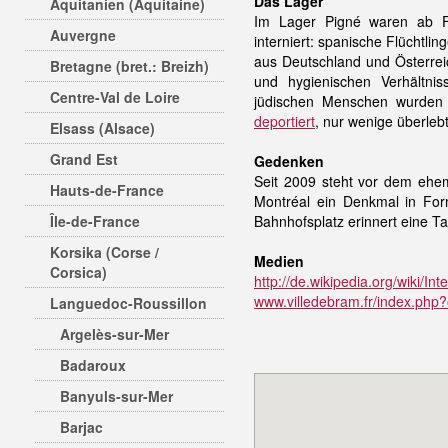
Das Lager
Aquitanien (Aquitaine)
Im Lager Pigné waren ab 
Auvergne
interniert: spanische Flüchtlin
aus Deutschland und Österrei
Bretagne (bret.: Breizh)
und hygienischen Verhältni
Centre-Val de Loire
jüdischen Menschen wurde
deportiert
, nur wenige überleb
Elsass (Alsace)
Grand Est
Gedenken
Seit 2009 steht vor dem ehe
Hauts-de-France
Montréal ein Denkmal in Fo
Île-de-France
Bahnhofsplatz erinnert eine Ta
Korsika (Corse /
Medien
Corsica)
http://de.wikipedia.org/wiki/I
www.villedebram.fr/index.ph
Languedoc-Roussillon
Argelès-sur-Mer
Badaroux
Banyuls-sur-Mer
Barjac