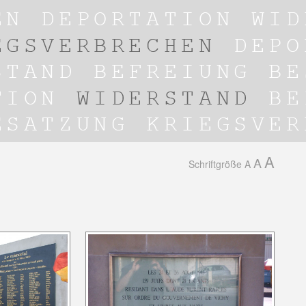
A
A
Schriftgröße
A