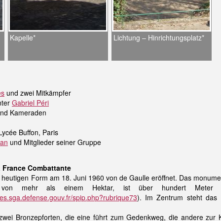
Kapelle*
Lichtung – Hinrichtungsplatz*
es
und zwei Mitkämpfer
nter
Gabriel Péri
nd Kameraden
Lycée Buffon, Paris
ian
und Mitglieder seiner Gruppe
a France Combattante
r heutigen Form am 18. Juni 1960 von de Gaulle eröffnet. Das monume
 von mehr als einem Hektar, ist über hundert Meter l
.sga.defense.gouv.fr/spip.php?rubrique73
). Im Zentrum steht das
zwei Bronzepforten, die eine führt zum Gedenkweg, die andere zur K