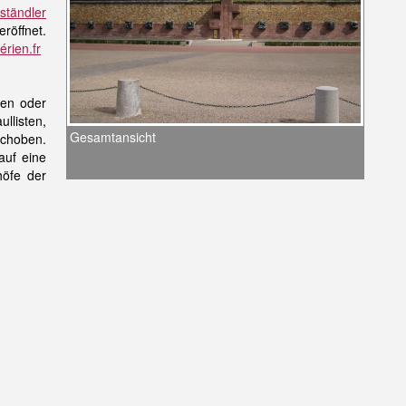
ständler
röffnet.
rien.fr
len oder
llisten,
Gesamtansicht
choben.
auf eine
höfe der