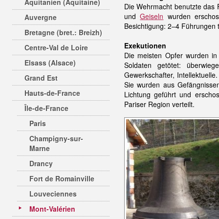
Aquitanien (Aquitaine)
Die Wehrmacht benutzte das F
und
Geiseln
wurden erschos
Auvergne
Besichtigung: 2–4 Führungen t
Bretagne (bret.: Breizh)
Exekutionen
Centre-Val de Loire
Die meisten Opfer wurden in
Elsass (Alsace)
Soldaten getötet: überwi
Gewerkschafter, Intellektuel
Grand Est
Sie wurden aus Gefängnissen 
Hauts-de-France
Lichtung geführt und erscho
Pariser Region verteilt.
Île-de-France
Paris
Champigny-sur-
Marne
Drancy
Fort de Romainville
Louveciennes
Mont-Valérien