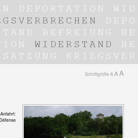
A
A
Schriftgröße
A
Anfahrt:
 Défense