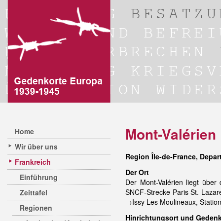
Mont-Valérien
Home
Wir über uns
Region Île-de-France
, Depar
Frankreich
Der Ort
Einführung
Der Mont-Valérien liegt übe
SNCF-Strecke Paris St. Lazar
Zeittafel
→Issy Les Moulineaux, Stati
Regionen
Hinrichtungsort und Gedenk