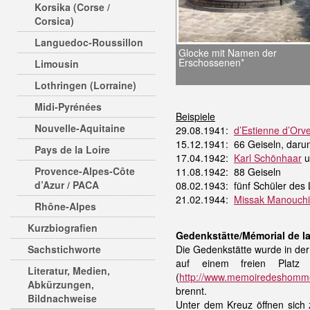
Korsika (Corse /
Corsica)
Languedoc-Roussillon
Glocke mit Namen der
Erschossenen*
Limousin
Lothringen (Lorraine)
Midi-Pyrénées
Beispiele
Nouvelle-Aquitaine
29.08.1941:
d’Estienne d’Orv
15.12.1941: 66 Geiseln, daru
Pays de la Loire
17.04.1942:
Karl Schönhaar
u
Provence-Alpes-Côte
11.08.1942: 88 Geiseln
d’Azur / PACA
08.02.1943: fünf Schüler des 
21.02.1944:
Missak Manouch
Rhône-Alpes
Kurzbiografien
Gedenkstätte/Mémorial de l
Sachstichworte
Die Gedenkstätte wurde in de
auf einem freien Platz
Literatur, Medien,
(
http://www.memoiredeshommes
Abkürzungen,
brennt.
Bildnachweise
Unter dem Kreuz öffnen sich 