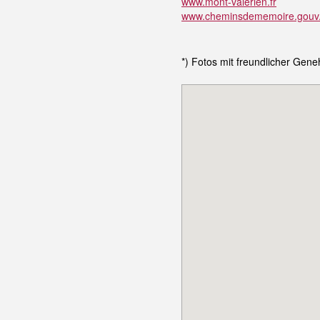
www.mont-valerien.fr
www.cheminsdememoire.gouv.f
*) Fotos mit freundlicher G