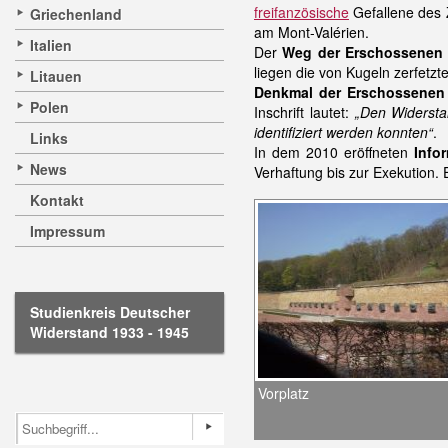
freifanzösische
Gefallene des 
Griechenland
am Mont-Valérien.
Italien
Der
Weg der Erschossenen
liegen die von Kugeln zerfetzt
Litauen
Denkmal der Erschossenen 
Polen
Inschrift lautet:
„Den Widersta
identifiziert werden konnten“
.
Links
In dem 2010 eröffneten
Info
News
Verhaftung bis zur Exekution.
Kontakt
Impressum
Studienkreis Deutscher
Widerstand 1933 - 1945
Vorplatz