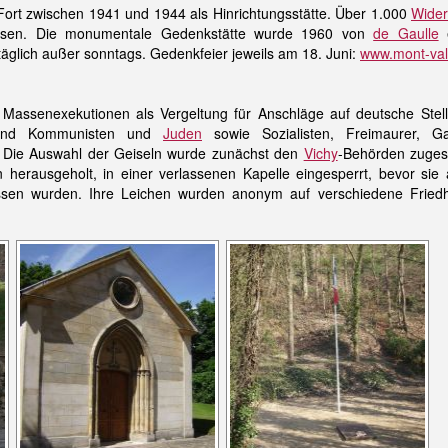
ort zwischen 1941 und 1944 als Hinrichtungsstätte. Über 1.000
Wider
sen. Die monumentale Gedenkstätte wurde 1960 von
de Gaulle
e
äglich außer sonntags. Gedenkfeier jeweils am 18. Juni:
www.mont-valé
 Massenexekutionen als Vergeltung für Anschläge auf deutsche Stel
egend Kommunisten und
Juden
sowie Sozialisten, Freimaurer, Gau
le. Die Auswahl der Geiseln wurde zunächst den
Vichy
-Behörden zuges
herausgeholt, in einer verlassenen Kapelle eingesperrt, bevor sie 
ssen wurden. Ihre Leichen wurden anonym auf verschiedene Fried