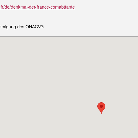
r/de/denkmal-der-france-comabttante
enehmigung des ONACVG