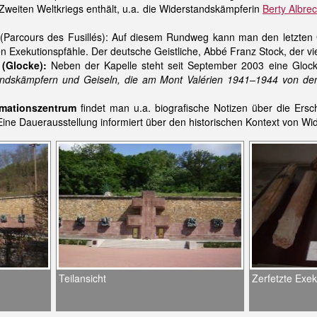
Zweiten Weltkriegs enthält, u.a. die Widerstandskämpferin
Berty Albrec
(Parcours des Fusillés): Auf diesem Rundweg kann man den letzten 
en Exekutionspfähle. Der deutsche Geistliche, Abbé Franz Stock, der viel
(Glocke):
Neben der Kapelle steht seit September 2003 eine Glocke
ndskämpfern und Geiseln, die am Mont Valérien 1941–1944 von den 
rmationszentrum
findet man u.a. biografische Notizen über die Ers
 Eine Dauerausstellung informiert über den historischen Kontext von W
Teilansicht
Zerfetzte Exek