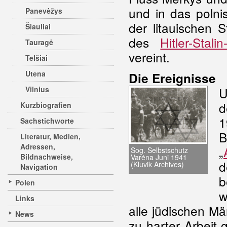
und in das polni
Panevėžys
der litauischen 
Šiauliai
des
Hitler-Stali
Tauragė
vereint.
Telšiai
Utena
Die Ereignisse
Vilnius
d
Kurzbiografien
1
Sachstichworte
B
Literatur, Medien,
Adressen,
„
Sog. Selbstschutz
Bildnachweise,
Varėna Juni 1941
d
(Kluvik Archives)
Navigation
b
Polen
w
Links
alle jüdischen M
News
zu harter Arbei