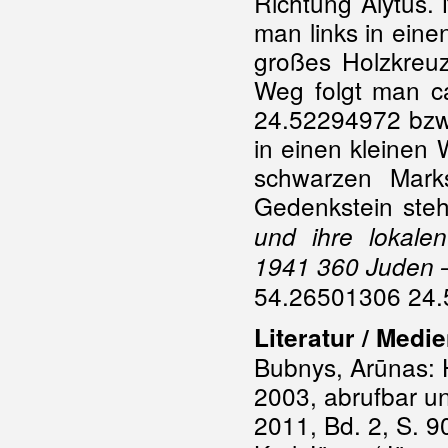
Richtung Alytus.
man links in eine
großes Holzkreu
Weg folgt man c
24.52294972 bzw.
in einen kleinen
schwarzen Mark
Gedenkstein steht
und ihre lokale
1941 360 Juden –
54.26501306 24.
Literatur / Medi
Bubnys, Arūnas: H
2003, abrufbar u
2011, Bd. 2, S. 9