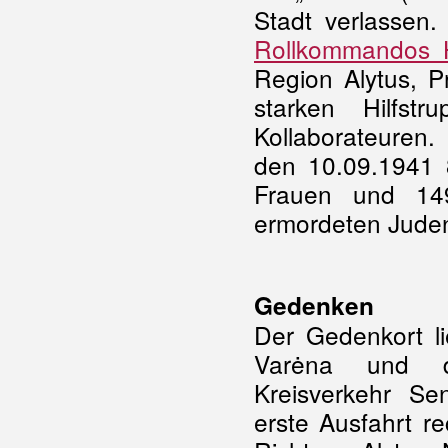
Stadt verlassen
Rollkommandos
Region Alytus, P
starken Hilfst
Kollaborateuren
den 10.09.1941 
Frauen und 149
ermordeten Juden
Gedenken
Der Gedenkort l
Varėna und d
Kreisverkehr S
erste Ausfahrt re