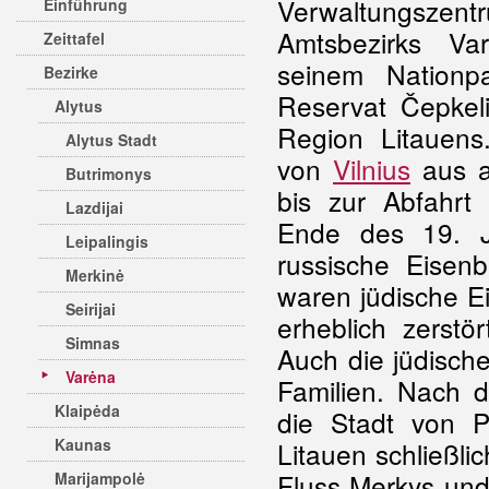
Verwaltungszent
Einführung
Amtsbezirks Var
Zeittafel
seinem Nationp
Bezirke
Reservat Čepkeli
Alytus
Region Litauens
Alytus Stadt
von
Vilnius
aus a
Butrimonys
bis zur Abfahrt
Lazdijai
Ende des 19. J
Leipalingis
russische Eisenb
Merkinė
waren jüdische E
Seirijai
erheblich zerstö
Simnas
Auch die jüdisch
Varėna
Familien. Nach
Klaipėda
die Stadt von P
Kaunas
Litauen schließlic
Fluss Merkys und t
Marijampolė