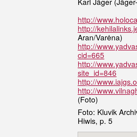
Karl Jäger (Jäger
http://www.holoca
http://kehilalink
Aran/Varėna)
http://www.yadva
cid=665
http://www.yadva
site_id=846
http://www.iajgs.
http://www.vilnag
(Foto)
Foto: Kluvik Archi
Hiwis, p. 5