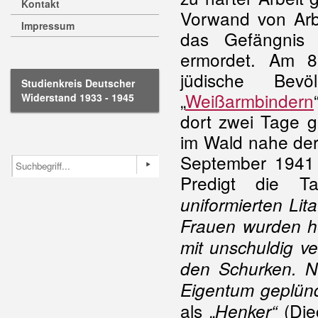
Kontakt
Vorwand von Arbe
Impressum
das Gefängni
ermordet. Am 8
jüdische Bevö
Studienkreis Deutscher
„
Weißarmbindern
Widerstand 1933 - 1945
dort zwei Tage g
im Wald nahe der
September 1941 v
Predigt die Ta
uniformierten Li
Frauen wurden h
mit unschuldig ve
den Schurken. No
Eigentum geplünd
als „
(Die
Henker“