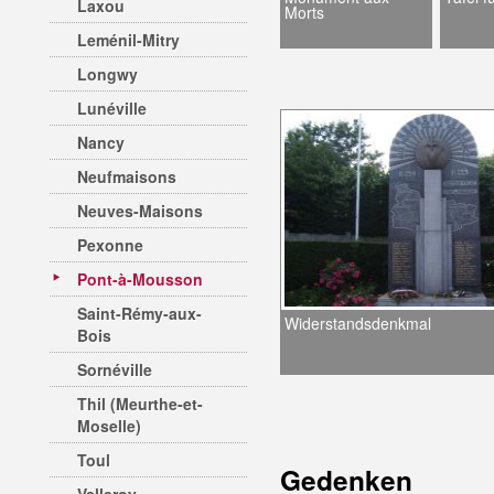
Laxou
Morts
Leménil-Mitry
Longwy
Lunéville
Nancy
Neufmaisons
Neuves-Maisons
Pexonne
Pont-à-Mousson
Saint-Rémy-aux-
Widerstandsdenkmal
Bois
Sornéville
Thil (Meurthe-et-
Moselle)
Toul
Gedenken