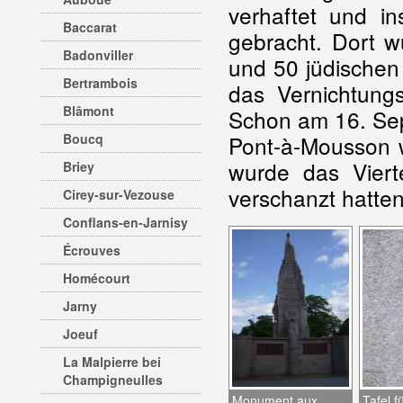
verhaftet und i
Baccarat
gebracht. Dort w
Badonviller
und 50 jüdischen 
Bertrambois
das Vernichtung
Blâmont
Schon am 16. Sep
Boucq
Pont-à-Mousson 
wurde das Viert
Briey
verschanzt hatte
Cirey-sur-Vezouse
Conflans-en-Jarnisy
Écrouves
Homécourt
Jarny
Joeuf
La Malpierre bei
Champigneulles
Monument aux
Tafel f