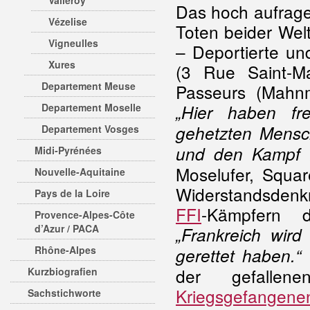
Valleroy
Das hoch aufrag
Vézelise
Toten beider Welt
Vigneulles
– Deportierte un
Xures
(3 Rue Saint-M
Departement Meuse
Passeurs (Mahnma
Departement Moselle
„Hier haben fre
gehetzten Mensch
Departement Vosges
und den Kampf f
Midi-Pyrénées
Moselufer, Squar
Nouvelle-Aquitaine
Widerstandsden
Pays de la Loire
FFI
-Kämpfern 
Provence-Alpes-Côte
d’Azur / PACA
„Frankreich wir
Rhône-Alpes
E
gerettet haben.“
der gefallen
Kurzbiografien
Kriegsgefangene
Sachstichworte