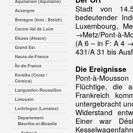
Aquitanien (Aquitaine)
Stadt von 14.
Auvergne
bedeutender Ind
Bretagne (bret.: Breizh)
Luxembourg, M
Centre-Val de Loire
→Metz/Pont-à-M
Elsass (Alsace)
(A 6 – in F: A 4
Grand Est
431/A 31 bis Aus
Hauts-de-France
Île-de-France
Die Ereignisse
Korsika (Corse /
Pont-à-Mousson 
Corsica)
Flüchtige, die
Languedoc-Roussillon
Frankreich kom
Limousin
untergebracht und
Lothringen (Lorraine)
Widerstand entwi
Departement
Einer war Dési
Meurthe-et-Moselle
Kesselwagenfahr
Auboué