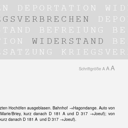
A
A
Schriftgröße
A
etzten Hochöfen ausgeblasen. Bahnhof →Hagondange. Auto von
e-Marie/Briey, kurz danach D 181 A und D 317 →Joeuf); von
y, kurz danach D 181 A und D 317 →Joeuf).