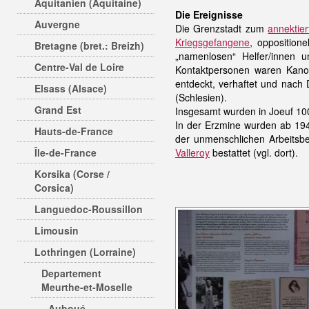
Aquitanien (Aquitaine)
Die Ereignisse
Auvergne
Die Grenzstadt zum
annektier
Kriegsgefangene
, opposition
Bretagne (bret.: Breizh)
„namenlosen“ Helfer/innen 
Centre-Val de Loire
Kontaktpersonen waren Kano
entdeckt, verhaftet und nac
Elsass (Alsace)
(Schlesien).
Grand Est
Insgesamt wurden in Joeuf 100
In der Erzmine wurden ab 194
Hauts-de-France
der unmenschlichen Arbeitsb
Île-de-France
Valleroy
bestattet (vgl. dort).
Korsika (Corse /
Corsica)
Languedoc-Roussillon
Limousin
Lothringen (Lorraine)
Departement
Meurthe-et-Moselle
Auboué