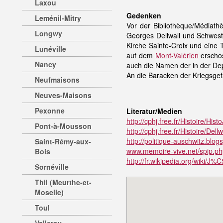
Laxou
Gedenken
Leménil-Mitry
Vor der Bibliothèque/Médiath
Longwy
Georges Dellwall und Schwest
Kirche Sainte-Croix und eine
Lunéville
auf dem
Mont-Valérien
erschos
Nancy
auch die Namen der in der De
An die Baracken der Kriegsge
Neufmaisons
Neuves-Maisons
Pexonne
Literatur/Medien
http://cphj.free.fr/Histoire/Hist
Pont-à-Mousson
http://cphj.free.fr/Histoire/Dell
http://politique-auschwitz.blog
Saint-Rémy-aux-
www.memoire-vive.net/spip.ph
Bois
http://fr.wikipedia.org/wiki/J
Sornéville
Thil (Meurthe-et-
Moselle)
Toul