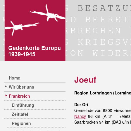
Joeuf
Home
Wir über uns
Region Lothringen (Lorraine
Frankreich
Der Ort
Einführung
Gemeinde von 6800 Einwohner
Zeittafel
Nancy
86 km (A 31 →Metz, be
Saarbrücken
94 km (BAB 6/in F
Regionen