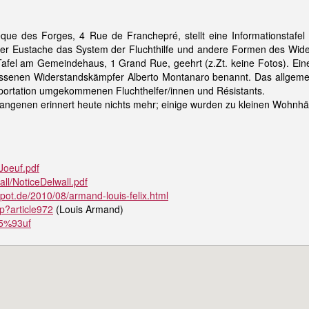
èque des Forges, 4 Rue de Franchepré, stellt eine Informationstafe
er Eustache das System der Fluchthilfe und andere Formen des Wider
 Tafel am Gemeindehaus, 1 Grand Rue, geehrt (z.Zt. keine Fotos). E
senen Widerstandskämpfer Alberto Montanaro benannt. Das allgemein
portation umgekommenen Fluchthelfer/innen und Résistants.
fangenen erinnert heute nichts mehr; einige wurden zu kleinen Wohnh
oJoeuf.pdf
wall/NoticeDelwall.pdf
spot.de/2010/08/armand-louis-felix.html
p?article972
(Louis Armand)
%C5%93uf