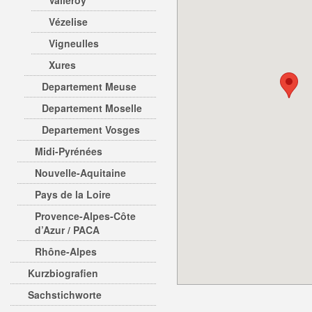
Valleroy
Vézelise
Vigneulles
Xures
Departement Meuse
Departement Moselle
Departement Vosges
Midi-Pyrénées
Nouvelle-Aquitaine
Pays de la Loire
Provence-Alpes-Côte
d’Azur / PACA
Rhône-Alpes
Kurzbiografien
Sachstichworte