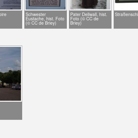
oire
Schwester
Pater Dellwall, hist.
Straßensch
Eustache, hist. Foto
Foto (© CC de
(© CC de Briey)
Briey)