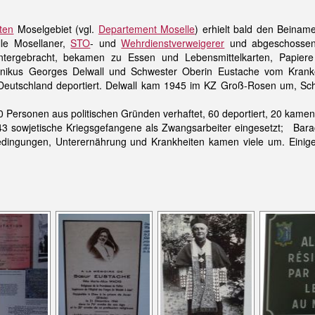
ten
Moselgebiet (vgl.
Departement Moselle
) erhielt bald den Beinam
elle Mosellaner,
STO
- und
Wehrdienstverweigerer
und abgeschossene 
untergebracht, bekamen zu Essen und Lebensmittelkarten, Papier
nikus Georges Delwall und Schwester Oberin Eustache vom Kran
h Deutschland deportiert. Delwall kam 1945 im KZ Groß-Rosen um, 
 Personen aus politischen Gründen verhaftet, 60 deportiert, 20 kamen
3 sowjetische Kriegsgefangene als Zwangsarbeiter eingesetzt; Bar
edingungen, Unterernährung und Krankheiten kamen viele um. Einige