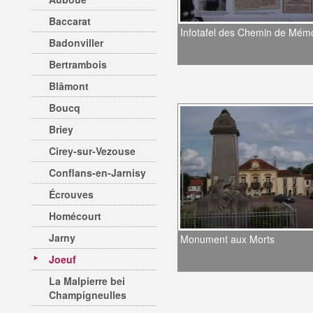
Baccarat
Infotafel des Chemin de Mém
Badonviller
Bertrambois
Blâmont
Boucq
Briey
Cirey-sur-Vezouse
Conflans-en-Jarnisy
Écrouves
Homécourt
Jarny
Monument aux Morts
Joeuf
La Malpierre bei
Champigneulles