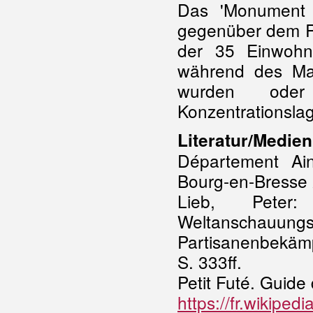
Das 'Monument d
gegenüber dem R
der 35 Einwohn
während des Mas
wurden oder
Konzentrationsl
Literatur/Medien
Département Ai
Bourg-en-Bresse 
Lieb, Peter
Weltanscha
Partisanenbekäm
S. 333ff.
Petit Futé. Guide
https://fr.wikipe