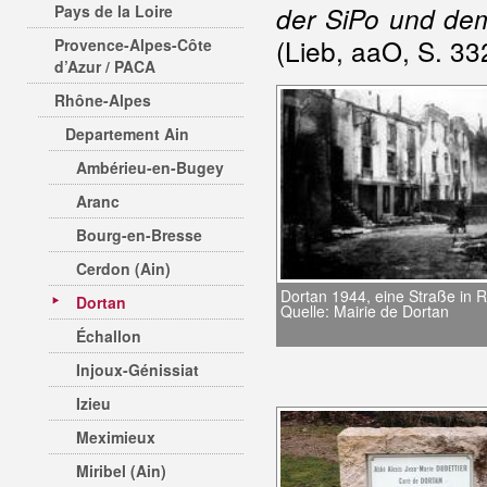
Pays de la Loire
der SiPo und dem
(Lieb, aaO, S. 33
Provence-Alpes-Côte
d’Azur / PACA
Rhône-Alpes
Departement Ain
Ambérieu-en-Bugey
Aranc
Bourg-en-Bresse
Cerdon (Ain)
Dortan 1944, eine Straße in R
Dortan
Quelle: Mairie de Dortan
Échallon
Injoux-Génissiat
Izieu
Meximieux
Miribel (Ain)