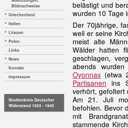
Abkürzungen,
belästigt und ber
Bildnachweise
wurden 10 Tage i
Griechenland
Der 70jährige, fa
Italien
weil er seine Kir
Litauen
meist alte Männe
Polen
Wälder hatten f
Links
geschlagen, verg
News
abends wurden 
Kontakt
Oyonnax
(etwa 
Impressum
Partisanen
ins S
verhört, gefolter
Am 21. Juli mo
Studienkreis Deutscher
Widerstand 1933 - 1945
befohlen. Bevor 
mit Brandgran
stammende Kirch