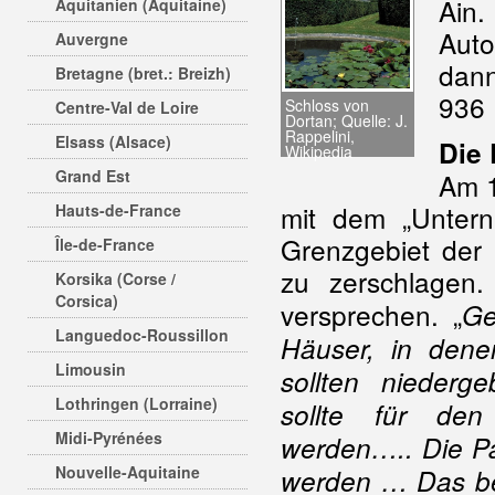
Ain.
Aquitanien (Aquitaine)
Auto
Auvergne
dann
Bretagne (bret.: Breizh)
936
Schloss von
Centre-Val de Loire
Dortan; Quelle: J.
Rappelini,
Elsass (Alsace)
Die 
Wikipedia
Grand Est
Am 1
mit dem „Untern
Hauts-de-France
Grenzgebiet der
Île-de-France
zu zerschlagen.
Korsika (Corse /
Corsica)
versprechen. „
Ge
Languedoc-Roussillon
Häuser, in den
Limousin
sollten niederg
Lothringen (Lorraine)
sollte für de
Midi-Pyrénées
werden….. Die Par
Nouvelle-Aquitaine
werden … Das be