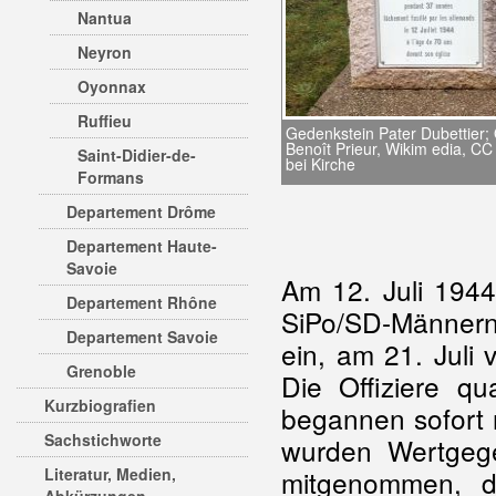
Nantua
Neyron
Oyonnax
Ruffieu
Gedenkstein Pater Dubettier; 
Benoît Prieur, Wikim edia, C
Saint-Didier-de-
bei Kirche
Formans
Departement Drôme
Departement Haute-
Savoie
Am 12. Juli 1944
Departement Rhône
SiPo/SD-Männern
Departement Savoie
ein, am 21. Juli 
Grenoble
Die Offiziere qu
Kurzbiografien
begannen sofort 
Sachstichworte
wurden Wertgege
Literatur, Medien,
mitgenommen, d