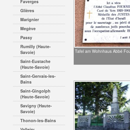
Faverges
Glières
Marignier
Megève
Passy
Rumilly (Haute-
Tafel am Wohnhaus Abbé Fou
Savoie)
Saint-Eustache
(Haute-Savoie)
Saint-Gervais-les-
Bains
Saint-Gingolph
(Haute-Savoie)
Savigny (Haute-
Savoie)
Thonon-les-Bains
Valleiry