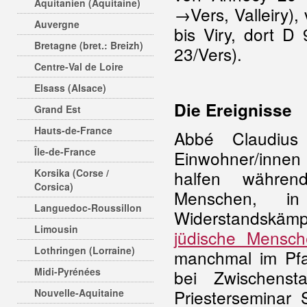
Aquitanien (Aquitaine)
→Vers, Valleiry
Auvergne
bis Viry, dort 
Bretagne (bret.: Breizh)
23/Vers).
Centre-Val de Loire
Elsass (Alsace)
Die Ereignisse
Grand Est
Hauts-de-France
Abbé Claudius 
Île-de-France
Einwohner/inne
Korsika (Corse /
halfen währ
Corsica)
Menschen, i
Languedoc-Roussillon
Widerstandskämp
Limousin
jüdische Mensch
Lothringen (Lorraine)
manchmal im Pfa
Midi-Pyrénées
bei Zwischens
Priesterseminar 
Nouvelle-Aquitaine