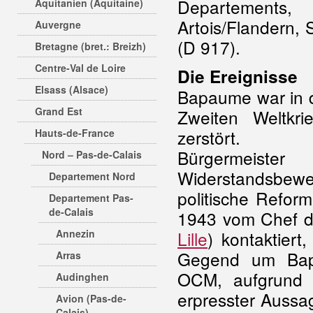
Departements,
Aquitanien (Aquitaine)
Artois/Flandern,
Auvergne
(D 917).
Bretagne (bret.: Breizh)
Centre-Val de Loire
Die Ereignisse
Elsass (Alsace)
Bapaume war in 
Grand Est
Zweiten Weltkr
zerstört.
Hauts-de-France
Bürgermeist
Nord – Pas-de-Calais
Widerstandsbew
Departement Nord
politische Refor
Departement Pas-
de-Calais
1943 vom Chef de
Annezin
Lille
) kontaktiert
Gegend um Bap
Arras
OCM, aufgrund 
Audinghen
erpresster Aussa
Avion (Pas-de-
Calais)