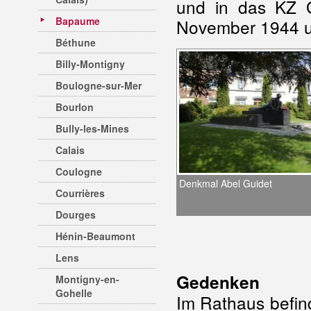
und in das KZ G
Bapaume
November 1944 
Béthune
Billy-Montigny
Boulogne-sur-Mer
Bourlon
Bully-les-Mines
Calais
Coulogne
Denkmal Abel Guidet
Courrières
Dourges
Hénin-Beaumont
Lens
Gedenken
Montigny-en-
Gohelle
Im Rathaus befin