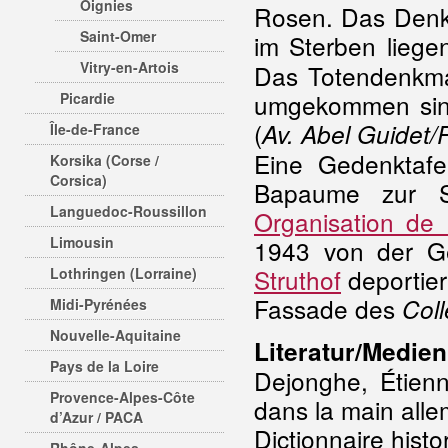
Oignies
Rosen. Das Denkm
Saint-Omer
im Sterben liege
Vitry-en-Artois
Das Totendenkmal
umgekommen sind
Picardie
(
Av. Abel Guidet
Île-de-France
Eine Gedenktafe
Korsika (Corse /
Corsica)
Bapaume zur S
Languedoc-Roussillon
Organisation de 
Limousin
1943 von der G
Struthof
deportier
Lothringen (Lorraine)
Fassade des
Coll
Midi-Pyrénées
Nouvelle-Aquitaine
Literatur/Medien
Pays de la Loire
Dejonghe, Étien
Provence-Alpes-Côte
dans la main alle
d’Azur / PACA
Dictionnaire histo