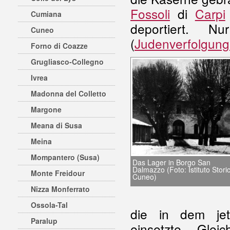
Fossoli
di
Carpi
Cumiana
deportiert. 
Cuneo
(
Judenverfolgung i
Forno di Coazze
Grugliasco-Collegno
Ivrea
Madonna del Colletto
Margone
Meana di Susa
Meina
Mompantero (Susa)
Das Lager in Borgo San
Dalmazzo (Foto: Istituto Stori
Monte Freidour
Cuneo)
Nizza Monferrato
Ossola-Tal
die in dem jet
Paralup
einsetzte. Gle