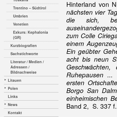
Hinterland von N
Trentino – Südtirol
nächsten vier Tage
Umbrien
die sich, b
Venetien
auseinandergezo
Exkurs: Kephalonia
zum Colle Cirieg
(GR)
einem Augenzeuge
Kurzbiografien
Ein geübter Gehe
Sachstichworte
acht bis neun S
Literatur / Medien /
Geschwächten, 
Adressen /
Bildnachweise
Ruhepausen ... 
Litauen
ersten Ortschaft
Polen
Borgo San Dalma
Links
einheimischen Be
Band 2, S. 337 f
News
Kontakt