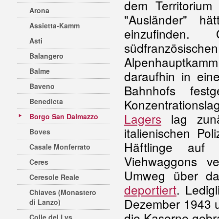
dem Territorium
Arona
"Ausländer" hät
Assietta-Kamm
einzufinden. 
Asti
südfranzösisch
Balangero
Alpenhauptkamm
Balme
daraufhin in ei
Baveno
Bahnhofs fest
Konzentrationsla
Benedicta
Lagers
lag zunä
Borgo San Dalmazzo
italienischen P
Boves
Häftlinge auf
Casale Monferrato
Viehwaggons v
Ceres
Umweg über d
Ceresole Reale
deportiert
. Ledig
Chiaves (Monastero
Dezember 1943 u
di Lanzo)
die Kaserne gebr
Colle del Lys