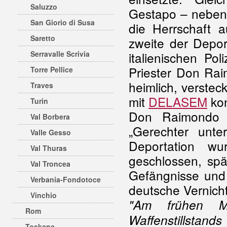
Saluzzo
Gestapo – neben d
San Giorio di Susa
die Herrschaft 
Saretto
zweite der Depor
Serravalle Scrivia
italienischen Pol
Priester Don Rai
Torre Pellice
heimlich, verste
Traves
mit
DELASEM
kon
Turin
Don Raimondo
Val Borbera
„Gerechter unt
Valle Gesso
Deportation w
Val Thuras
geschlossen, sp
Val Troncea
Gefängnisse und
Verbania-Fondotoce
deutsche Vernich
Vinchio
"Am frühen M
Rom
Waffenstillstand
Toskana