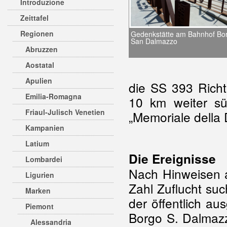
Introduzione
Zeittafel
Regionen
Gedenkstätte am Bahnhof Bo
San Dalmazzo
Abruzzen
Aostatal
Apulien
die SS 393 Richt
Emilia-Romagna
10 km weiter süd
Friaul-Julisch Venetien
„Memoriale della 
Kampanien
Latium
Die Ereignisse
Lombardei
Nach Hinweisen a
Ligurien
Zahl Zuflucht su
Marken
der öffentlich a
Piemont
Borgo S. Dalmazz
Alessandria