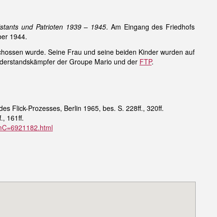
sistants und Patrioten 1939 – 1945
. Am Eingang des Friedhofs
ber 1944.
chossen wurde. Seine Frau und seine beiden Kinder wurden auf
 Widerstandskämpfer der Groupe Mario und der
FTP
.
s Flick-Prozesses, Berlin 1965, bes. S. 228ff., 320ff.
, 161ff.
,CmC=6921182.html