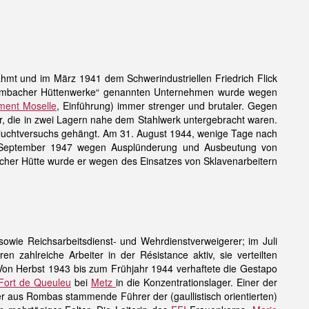
hmt und im März 1941 dem Schwerindustriellen Friedrich Flick
t „Rombacher Hüttenwerke“ genannten Unternehmen wurde wegen
ment Moselle
, Einführung) immer strenger und brutaler. Gegen
r, die in zwei Lagern nahe dem Stahlwerk untergebracht waren.
luchtversuchs gehängt. Am 31. August 1944, wenige Tage nach
22. September 1947 wegen Ausplünderung und Ausbeutung von
acher Hütte wurde er wegen des Einsatzes von Sklavenarbeitern
owie Reichsarbeitsdienst- und Wehrdienstverweigerer; im Juli
 zahlreiche Arbeiter in der Résistance aktiv, sie verteilten
 Von Herbst 1943 bis zum Frühjahr 1944 verhaftete die Gestapo
Fort de Queuleu
bei
Metz
in die Konzentrationslager. Einer der
er aus Rombas stammende Führer der (gaullistisch orientierten)