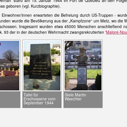
erhan' starb am 15. Januar 1944 im Fort de Queuleu an den Folgen 
bas geboren (vgl. Kurzbiographie).
 Einwohner/innen erwarteten die Befreiung durch US-Truppen - wur
tunden wurde die Bevölkerung aus der „Kampfzone“ um Metz, wo die We
chossen. Insgesamt wurden etwa 45000 Menschen anschließend nach 
. 93 der in der deutschen Wehrmacht zwangsrekrutierten '
Malgré-No
Tafel für
Stele Martin
Erschossene vom
Waechter
September 1944