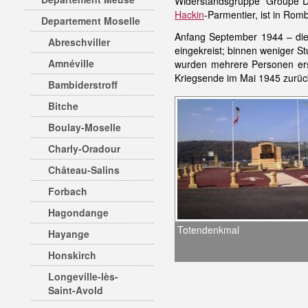
Widerstandsgruppe 'Groupe D
Hackin
-Parmentier, ist in Rom
Departement Moselle
Anfang September 1944 – die
Abreschviller
eingekreist; binnen weniger S
Amnéville
wurden mehrere Personen ers
Kriegsende im Mai 1945 zurück
Bambiderstroff
Bitche
Boulay-Moselle
Charly-Oradour
Château-Salins
Forbach
Hagondange
Totendenkmal
Hayange
Honskirch
Longeville-lès-
Saint-Avold