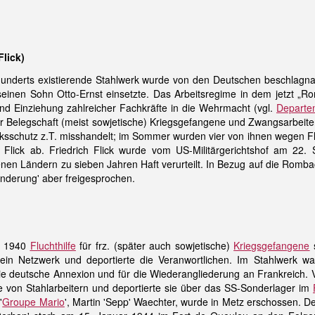
lick)
hunderts existierende Stahlwerk wurde von den Deutschen beschlagna
r seinen Sohn Otto-Ernst einsetzte. Das Arbeitsregime in dem jetz
und Einziehung zahlreicher Fachkräfte in die Wehrmacht (vgl.
Departe
r Belegschaft (meist sowjetische) Kriegsgefangene und Zwangsarbeite
ksschutz z.T. misshandelt; im Sommer wurden vier von ihnen wegen F
g Flick ab. Friedrich Flick wurde vom US-Militärgerichtshof am 
enen Ländern zu sieben Jahren Haft verurteilt. In Bezug auf die Romb
lünderung' aber freigesprochen.
b 1940
Fluchthilfe
für frz. (später auch sowjetische)
Kriegsgefangene
s
in Netzwerk und deportierte die Veranwortlichen. Im Stahlwerk waren
 die deutsche Annexion und für die Wiederangliederung an Frankreich.
 von Stahlarbeitern und deportierte sie über das SS-Sonderlager im
'
Groupe Mario
', Martin 'Sepp' Waechter, wurde in Metz erschossen. D