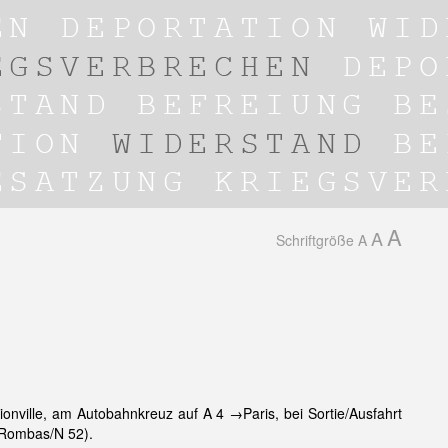
A
A
Schriftgröße
A
onville, am Autobahnkreuz auf A 4 →Paris, bei Sortie/Ausfahrt
→Rombas/N 52).