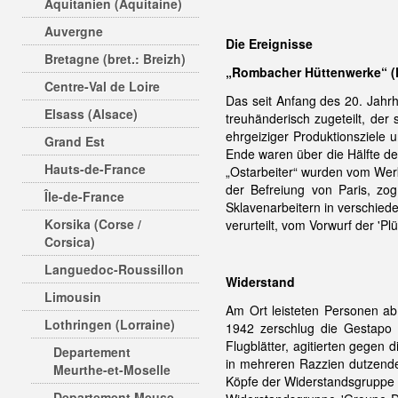
Aquitanien (Aquitaine)
Auvergne
Die Ereignisse
Bretagne (bret.: Breizh)
„Rombacher Hüttenwerke“ (F
Centre-Val de Loire
Das seit Anfang des 20. Jahr
Elsass (Alsace)
treuhänderisch zugeteilt, de
ehrgeiziger Produktionsziele 
Grand Est
Ende waren über die Hälfte de
Hauts-de-France
„Ostarbeiter“ wurden vom Wer
der Befreiung von Paris, zo
Île-de-France
Sklavenarbeitern in verschied
Korsika (Corse /
verurteilt, vom Vorwurf der 'P
Corsica)
Languedoc-Roussillon
Widerstand
Limousin
Am Ort leisteten Personen a
Lothringen (Lorraine)
1942 zerschlug die Gestapo e
Flugblätter, agitierten gegen
Departement
in mehreren Razzien dutzende
Meurthe-et-Moselle
Köpfe der Widerstandsgruppe 
Departement Meuse