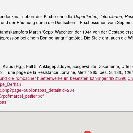
endenkmal neben der Kirche ehrt die
Deportierten, Internierten, Ré
während der Räumung durch die Deutschen – Erschossenen vom Septem
standskämpfers Martin 'Sepp' Waechter, der 1944 von der Gestapo ers
Repression bei einem Bombenangriff getötet. Die Stele ehrt auch die
, Klaus (Hg.): Fall 5. Anklageplädoyer, ausgewählte Dokumente, Urteil de
“ – une page de la Résistance Lorraine, Metz 1965, bes. S. 13ff., 126ff.
icks-und-die-rombacher-huettenwerke-im-besetzten-lothringen/6921290
roupe_Derhan
ip.php?page=oublionspas_detail&id=284
/pdf/marcel_peiffer.pdf
mbas