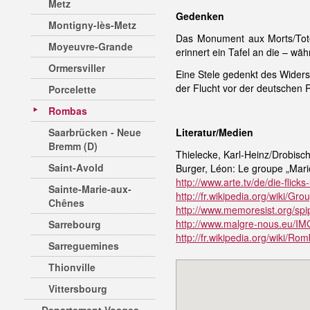
Metz
Gedenken
Montigny-lès-Metz
Das Monument aux Morts/Tot
Moyeuvre-Grande
erinnert ein Tafel an die – 
Ormersviller
Eine Stele gedenkt des Wider
der Flucht vor der deutschen 
Porcelette
Rombas
Saarbrücken - Neue
Literatur/Medien
Bremm (D)
Thielecke, Karl-Heinz/Drobisch
Saint-Avold
Burger, Léon: Le groupe „Mario
http://www.arte.tv/de/die-fl
Sainte-Marie-aux-
http://fr.wikipedia.org/wiki/G
Chênes
http://www.memoresist.org/sp
http://www.malgre-nous.eu/IMG
Sarrebourg
http://fr.wikipedia.org/wiki/Ro
Sarreguemines
Thionville
Vittersbourg