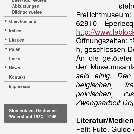
Literatur, Medien,
st
Abkürzungen,
Bildnachweise
Freilichtmuseum
62910 Éperlec
Griechenland
http://www.lebloc
Italien
Öffnungszeiten: t
Litauen
h, geschlossen D
Polen
An die getötete
Links
der Museumsanlag
News
seid einig. Den
Kontakt
belgischen, fra
Impressum
polnischen, ru
Zwangsarbeit Dep
Studienkreis Deutscher
Widerstand 1933 - 1945
Literatur/Medien
Petit Futé. Guide