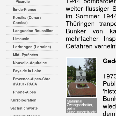
1944 bombardiert
Picardie
weiter flüssiger
Île-de-France
im Sommer 1944 
Korsika (Corse /
Thüringen tran
Corsica)
Bunker von ka
Languedoc-Roussillon
mehrfacher Ins
Limousin
Gefahren vernein
Lothringen (Lorraine)
Midi-Pyrénées
Ged
Nouvelle-Aquitaine
Pays de la Loire
197
Provence-Alpes-Côte
Publ
d’Azur / PACA
'his
Rhône-Alpes
Bun
Kurzbiografien
Mahnmal
wied
Zwangsarbeiter,
Sachstichworte
beim
dem 
Museumsgelände