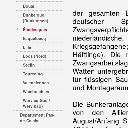
Douai
der gesamten B
Dunkerque
deutscher S
(Dünkirchen)
Zwangsverpflicht
Éperlecques
niederländische
Esquelbecq
Kriegsgefangen
Lille
Häftlinge). Die 
Loos (Nord)
Zwangsarbeitsla
Seclin
Watten untergebra
Tourcoing
für flüssigen Sa
Valenciennes
und Montageräu
Wambrechies
Wervicq-Sud /
Die Bunkeranlage
Wervik (B)
von den Allii
Departement Pas-
August/Anfang 
de-Calais