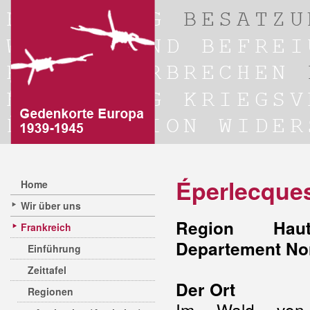
Éperlecque
Home
Wir über uns
Region Hauts
Frankreich
Departement No
Einführung
Zeittafel
Der Ort
Regionen
Im Wald von 