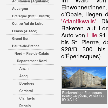
Aquitanien (Aquitaine)
Einwohner/inne
Auvergne
d'Opale, liegen 
Bretagne (bret.: Breizh)
'Atlantikwalls'
. D
Centre-Val de Loire
Raketen auf Lo
Elsass (Alsace)
Auto von
Lille
91 
Grand Est
bis St. Pierrre, 
Hauts-de-France
928/D 300 bis
Nord – Pas-de-Calais
d'Éperlecques).
Departement Nord
Anzin
Ascq
Bondues
Cambrai
Bunkeranlage Éperleques
heute; wikipedia, Velvet CC
Clairfayts
BY-SA 4.0
Denain