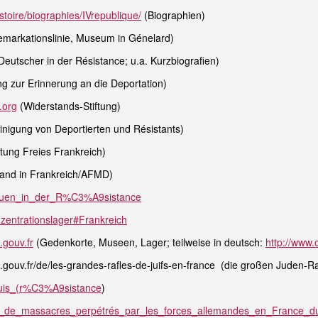
toire/biographies/IVrepublique/
(Biographien)
markationslinie, Museum in Génelard)
eutscher in der Résistance; u.a. Kurzbiografien)
ng zur Erinnerung an die Deportation)
.org
(Widerstands-Stiftung)
inigung von Deportierten und Résistants)
ftung Freies Frankreich)
and in Frankreich/AFMD)
/Frauen_in_der_R%C3%A9sistance
onzentrationslager#Frankreich
gouv.fr
(Gedenkorte, Museen, Lager; teilweise in deutsch:
http://www
ouv.fr/de/les-grandes-rafles-de-juifs-en-france (die großen Juden-Ra
Maquis_(r%C3%A9sistance
)
/Liste_de_massacres_perpétrés_par_les_forces_allemandes_en_France