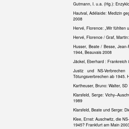
Gutmann, I. u.a. (Hg.): Enzyk
Hautval, Adélaїde: Medizin ge
2008
Hervé, Florence: „Wir fühlten
Hervé, Florence / Graf, Martin
Husser, Beate / Besse, Jean-
1944, Beauvais 2008
Jäckel, Eberhard : Frankreich 
Justiz und NS-Verbreche
Tötungsverbrechen ab 1945. H
Kartheuser, Bruno: Walter, SD
Klarsfeld, Serge: Vichy–Ausc
1989
Klarsfeld, Beate und Serge: Di
Klee, Ernst: Auschwitz, die N
1945? Frankfurt am Main 200