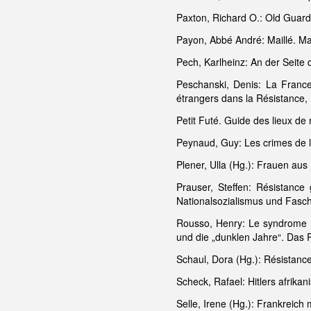
Paxton, Richard O.: Old Guar
Payon, Abbé André: Maillé. Ma
Pech, Karlheinz: An der Seite
Peschanski, Denis: La Franc
étrangers dans la Résistance,
Petit Futé. Guide des lieux d
Peynaud, Guy: Les crimes de l
Plener, Ulla (Hg.): Frauen aus
Prauser, Steffen: Résistanc
Nationalsozialismus und Fasc
Rousso, Henry: Le syndrome d
und die „dunklen Jahre“. Das
Schaul, Dora (Hg.): Résistance
Scheck, Rafael: Hitlers afrik
Selle, Irene (Hg.): Frankreich