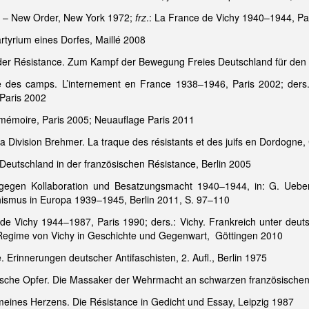
d – New Order, New York 1972;
frz
.: La France de Vichy 1940–1944, Pa
rtyrium eines Dorfes, Maillé 2008
 der Résistance. Zum Kampf der Bewegung Freies Deutschland für den
e des camps. L’internement en France 1938–1946, Paris 2002; ders.
 Paris 2002
e mémoire, Paris 2005; Neuauflage Paris 2011
a Division Brehmer. La traque des résistants et des juifs en Dordogne,
 Deutschland in der französischen Résistance, Berlin 2005
e gegen Kollaboration und Besatzungsmacht 1940–1944, in: G. Ueb
hismus in Europa 1939–1945, Berlin 2011, S. 97–110
e Vichy 1944–1987, Paris 1990; ders.: Vichy. Frankreich unter deu
 Regime von Vichy in Geschichte und Gegenwart, Göttingen 2010
. Erinnerungen deutscher Antifaschisten, 2. Aufl., Berlin 1975
anische Opfer. Die Massaker der Wehrmacht an schwarzen französische
 meines Herzens. Die Résistance in Gedicht und Essay, Leipzig 1987