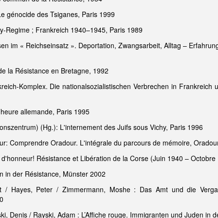
Le génocide des Tsiganes, Paris 1999
hy-Regime ; Frankreich 1940–1945, Paris 1989
en im « Reichseinsatz ». Deportation, Zwangsarbeit, Alltag – Erfahru
 de la Résistance en Bretagne, 1992
reich-Komplex. Die nationalsozialistischen Verbrechen in Frankreich 
 l’heure allemande, Paris 1995
szentrum) (Hg.): L'internement des Juifs sous Vichy, Paris 1996
ur: Comprendre Oradour. L'intégrale du parcours de mémoire, Oradou
 d'honneur! Résistance et Libération de la Corse (Juin 1940 – Octobre
en in der Résistance, Münster 2002
ert / Hayes, Peter / Zimmermann, Moshe : Das Amt und die Vergan
0
i, Denis / Rayski, Adam : L’Affiche rouge. Immigranten und Juden in d