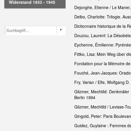
Widerstand 1933 - 1945
Dejonghe, Etienne / Le Maner,
Delbo, Charlotte: Trilogie. Au
Dictionnaire historique de la 
Douzou, Laurent: La Désobéiss
Eychenne, Émilienne: Pyrénées
Fittko, Lisa: Mein Weg über 
Fondation pour la Mémoire de 
Fouché, Jean-Jacques: Oradour
Fry, Varian / Elfe, Wolfgang D
Gilzmer, Mechtild: Denkmäler
Berlin 1994
Gilzmer, Mechtild / Levisse-To
Gingold, Peter: Paris Boulevar
Guidez, Guylaine : Femmes da