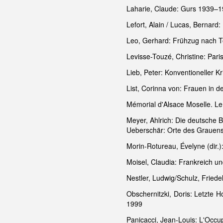
Laharie, Claude: Gurs 1939–19
Lefort, Alain / Lucas, Bernar
Leo, Gerhard: Frühzug nach To
Levisse-Touzé, Christine: Paris
Lieb, Peter: Konventioneller
List, Corinna von: Frauen in
Mémorial d'Alsace Moselle. Le
Meyer, Ahlrich: Die deutsche
Ueberschär: Orte des Grauens.
Morin-Rotureau, Évelyne (dir.
Moisel, Claudia: Frankreich u
Nestler, Ludwig/Schulz, Friede
Obschernitzki, Doris: Letzte 
1999
Panicacci, Jean-Louis: L'Occu