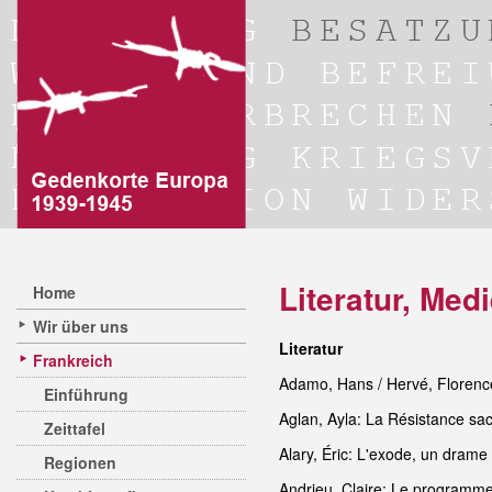
Literatur, Me
Home
Wir über uns
Literatur
Frankreich
Adamo, Hans / Hervé, Florence 
Einführung
Aglan, Ayla: La Résistance sa
Zeittafel
Alary, Éric: L'exode, un drame
Regionen
Andrieu, Claire: Le programm