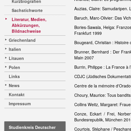
Kurzbiografien
Auzias, Claire: Samudaripen. 
Sachstichworte
Baruch, Marc-Olivier: Das Vic
Literatur, Medien,
Abkürzungen,
Bories-Sawala, Helga: Franzos
Bildnachweise
Frankfurt 1999
Griechenland
Bougeard, Christian : Histoire
Italien
Brunner, Bernhard : Der Frank
Main 2007
Litauen
Burrin, Philippe : La France à
Polen
Links
CDJC (Jüdisches Dokumentation
News
Centre de la mémoire d'Orado
Kontakt
Choury, Maurice: Tous bandits
Impressum
Collins Weitz, Margaret: Frau
Conze, Eckart / Frei, Norb
Bundesrepublik, München 201
Studienkreis Deutscher
Courtois, Stéphane / Peschansk