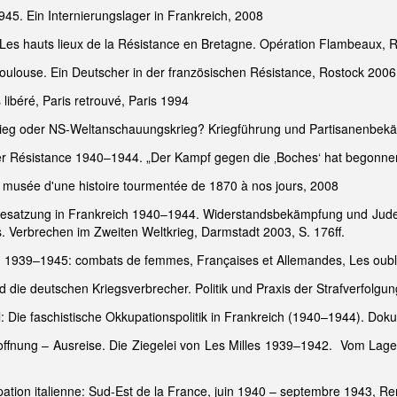
45. Ein Internierungslager in Frankreich, 2008
d: Les hauts lieux de la Résistance en Bretagne. Opération Flambeaux,
ulouse. Ein Deutscher in der französischen Résistance, Rostock 2006
 libéré, Paris retrouvé, Paris 1994
 Krieg oder NS-Weltanschauungskrieg? Kriegführung und Partisanenbe
 der Résistance 1940–1944. „Der Kampf gegen die ‚Boches‘ hat begon
 musée d'une histoire tourmentée de 1870 à nos jours, 2008
 Besatzung in Frankreich 1940–1944. Widerstandsbekämpfung und Juden
 Verbrechen im Zweiten Weltkrieg, Darmstadt 2003, S. 176ff.
): 1939–1945: combats de femmes, Françaises et Allemandes, Les oubli
nd die deutschen Kriegsverbrecher. Politik und Praxis der Strafverfolg
l: Die faschistische Okkupationspolitik in Frankreich (1940–1944). Do
Hoffnung – Ausreise. Die Ziegelei von Les Milles 1939–1942. Vom Lag
pation italienne: Sud-Est de la France, juin 1940 – septembre 1943, R