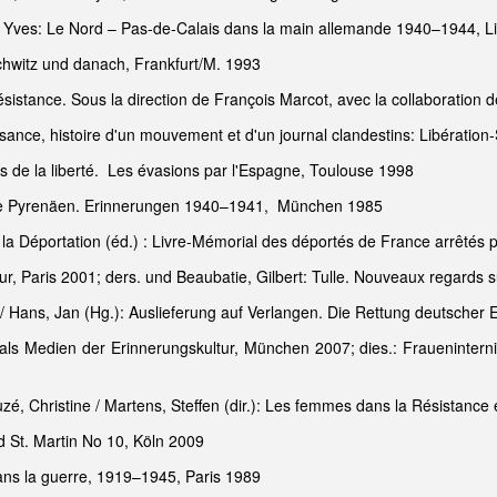
 Yves: Le Nord – Pas-de-Calais dans la main allemande 1940–1944, Li
schwitz und danach, Frankfurt/M. 1993
Résistance. Sous la direction de François Marcot, avec la collaboration
ance, histoire d'un mouvement et d'un journal clandestins: Libératio
 de la liberté. Les évasions par l'Espagne, Toulouse 1998
die Pyrenäen. Erinnerungen 1940–1941, München 1985
la Déportation (éd.) : Livre-Mémorial des déportés de France arrêtés 
, Paris 2001; ders. und Beaubatie, Gilbert: Tulle. Nouveaux regards s
. / Hans, Jan (Hg.): Auslieferung auf Verlangen. Die Rettung deutscher
 als Medien der Erinnerungskultur, München 2007; dies.: Fraueninter
uzé, Christine / Martens, Steffen (dir.): Les femmes dans la Résistance 
d St. Martin No 10, Köln 2009
ns la guerre, 1919–1945, Paris 1989