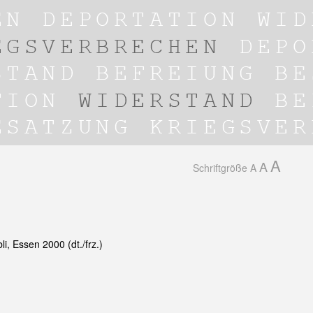
A
A
Schriftgröße
A
i, Essen 2000 (dt./frz.)