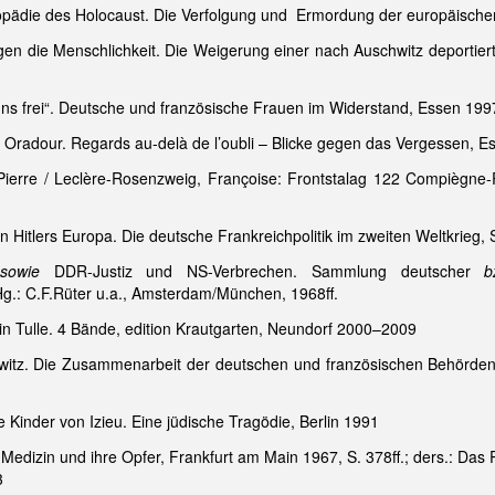
lopädie des Holocaust. Die Verfolgung und Ermordung der europäische
gen die Menschlichkeit. Die Weigerung einer nach Auschwitz deportier
 uns frei“. Deutsche und französische Frauen im Widerstand, Essen 199
: Oradour. Regards au-delà de l’oubli – Blicke gegen das Vergessen, Ess
Pierre / Leclère-Rosenzweig, Françoise: Frontstalag 122 Compiègne-
in Hitlers Europa. Die deutsche Frankreichpolitik im zweiten Weltkrieg, 
n
sowie
DDR-Justiz und NS-Verbrechen. Sammlung deutscher
b
g.: C.F.Rüter u.a., Amsterdam/München, 1968ff.
 in Tulle. 4 Bände, edition Krautgarten, Neundorf 2000–2009
hwitz. Die Zusammenarbeit der deutschen und französischen Behörden 
e Kinder von Izieu. Eine jüdische Tragödie, Berlin 1991
S-Medizin und ihre Opfer, Frankfurt am Main 1967, S. 378ff.; ders.: Da
3