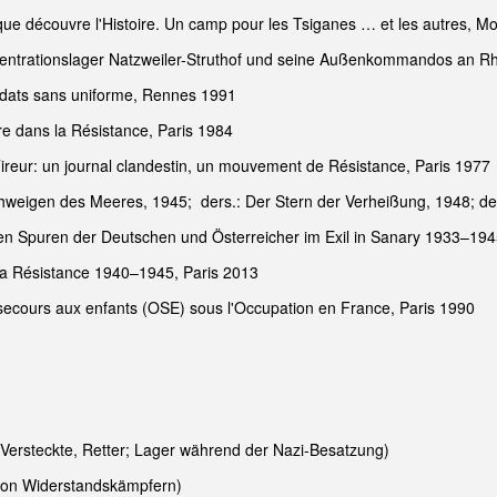
que découvre l'Histoire. Un camp pour les Tsiganes … et les autres, Mo
ntrationslager Natzweiler-Struthof und seine Außenkommandos an R
Soldats sans uniforme, Rennes 1991
ère dans la Résistance, Paris 1984
Tireur: un journal clandestin, un mouvement de Résistance, Paris 1977
chweigen des Meeres, 1945; ders.: Der Stern der Verheißung, 1948; de
den Spuren der Deutschen und Österreicher im Exil in Sanary 1933–1945
e la Résistance 1940–1945, Paris 2013
secours aux enfants (OSE) sous l'Occupation en France, Paris 1990
 Versteckte, Retter; Lager während der Nazi-Besatzung)
von Widerstandskämpfern)