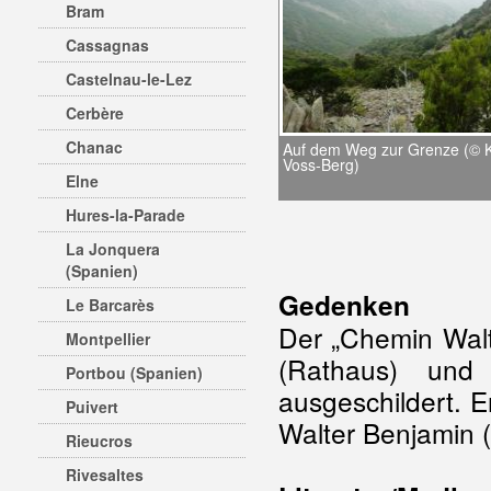
Bram
Cassagnas
Castelnau-le-Lez
Cerbère
Chanac
Auf dem Weg zur Grenze (© K
Voss-Berg)
Elne
Hures-la-Parade
La Jonquera
(Spanien)
Gedenken
Le Barcarès
Der „Chemin Walt
Montpellier
(Rathaus) und
Portbou (Spanien)
ausgeschildert. 
Puivert
Walter Benjamin 
Rieucros
Rivesaltes