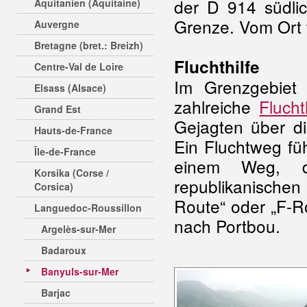
der D 914 südli
Aquitanien (Aquitaine)
Grenze. Vom Ort 
Auvergne
Bretagne (bret.: Breizh)
Fluchthilfe
Centre-Val de Loire
Im Grenzgebiet
Elsass (Alsace)
zahlreiche
Flucht
Grand Est
Gejagten über d
Hauts-de-France
Ein Fluchtweg fü
Île-de-France
einem Weg, d
Korsika (Corse /
republikanischen
Corsica)
Route“ oder „F-R
Languedoc-Roussillon
nach Portbou.
Argelès-sur-Mer
Badaroux
Banyuls-sur-Mer
Barjac