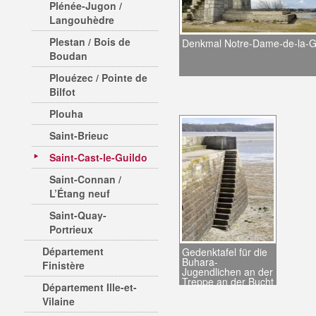
Plénée-Jugon /
Langouhèdre
Plestan / Bois de
Denkmal Notre-Dame-de-la-
Boudan
Plouézec / Pointe de
Bilfot
Plouha
Saint-Brieuc
Saint-Cast-le-Guildo
Saint-Connan /
L’Étang neuf
Saint-Quay-
Portrieux
Département
Gedenktafel für die
Buhara-
Finistère
Jugendlichen an der
Treppe an der Bucht
Département Ille-et-
Vilaine