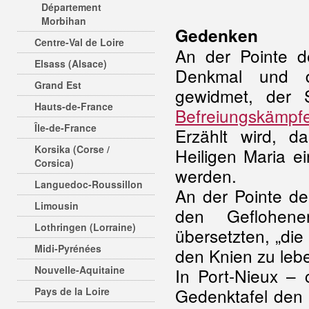
Département
Morbihan
Gedenken
Centre-Val de Loire
An der Pointe 
Elsass (Alsace)
Denkmal und di
Grand Est
gewidmet, der 
Hauts-de-France
Befreiungskämpf
Île-de-France
Erzählt wird, 
Korsika (Corse /
Heiligen Maria ei
Corsica)
werden.
Languedoc-Roussillon
An der Pointe de
Limousin
den Geflohene
Lothringen (Lorraine)
übersetzten, „die
Midi-Pyrénées
den Knien zu lebe
Nouvelle-Aquitaine
In Port-Nieux – 
Gedenktafel den 
Pays de la Loire