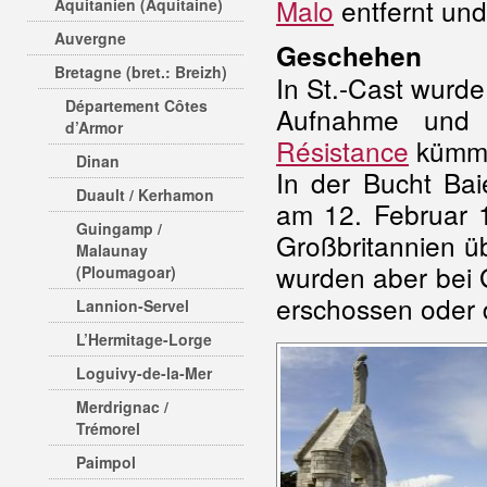
Malo
entfernt und
Aquitanien (Aquitaine)
Auvergne
Geschehen
Bretagne (bret.: Breizh)
In St.-Cast wurd
Département Côtes
Aufnahme und 
d’Armor
Résistance
kümme
Dinan
In der Bucht Bai
Duault / Kerhamon
am 12. Februar 1
Guingamp /
Großbritannien ü
Malaunay
wurden aber bei 
(Ploumagoar)
erschossen oder d
Lannion-Servel
L’Hermitage-Lorge
Loguivy-de-la-Mer
Merdrignac /
Trémorel
Paimpol