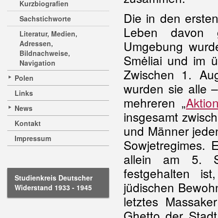
Kurzbiografien
Die in den erste
Sachstichworte
Leben davon 
Literatur, Medien,
Umgebung wurden
Adressen,
Bildnachweise,
Smėliai und im ü
Navigation
Zwischen 1. Au
Polen
wurden sie alle
Links
mehreren „
Aktio
News
insgesamt zwisch
Kontakt
und Männer jeden
Impressum
Sowjetregimes. E
allein am 5. S
festgehalten i
Studienkreis Deutscher
jüdischen Bewohn
Widerstand 1933 - 1945
letztes Massake
Ghetto der Stadt