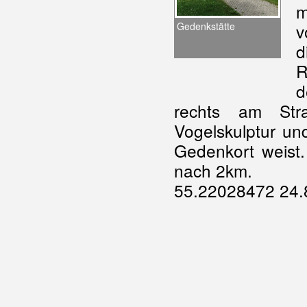
m
Gedenkstätte
v
d
R
d
rechts am Str
Vogelskulptur un
Gedenkort weist.
nach 2km.
55.22028472 24.