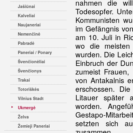
nahmen die will
Jašiūnai
Todesopfer. Unt
Kalveliai
Kommunisten wu
Naujaneriai
im Gefängnis von
Nemenčinė
am 10. Juli in Ri
Pabradė
wo die meisten 
wurden. Die Leic
Paneriai / Ponary
Einbruch der Dun
Švenčionėliai
zumeist Frauen,
Švenčionys
von Antakalnis e
Trakai
erschossen. Die 
Totoriškės
Litauer später 
Vilnius Stadt
worden. Angefü
Ukmergė
Gestapo-Mitarbei
Želva
setzten sich au
Žemieji Paneriai
zusammen.