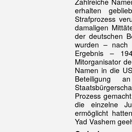
Zahlreiche Namen
erhalten gebli
Strafprozess veru
damaligen Mittät
der deutschen B
wurden – nach 
Ergebnis – 1945
Mitorganisator d
Namen in die USA
Beteiligung 
Staatsbürgerscha
Prozess gemacht 
die einzelne J
ermöglicht hatte
Yad Vashem geeh