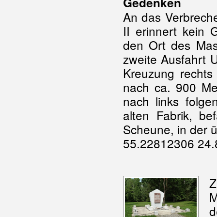
Gedenken
An das Verbreche
II erinnert kein
den Ort des Mas
zweite Ausfahrt 
Kreuzung rechts 
nach ca. 900 Met
nach links folg
alten Fabrik, be
Scheune, in der ü
55.22812306 24.
Z
d