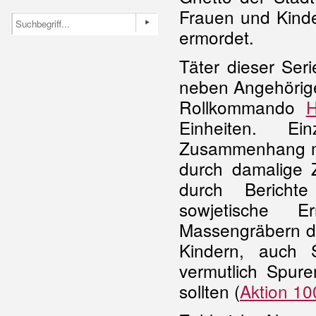
Frauen und Kinde
ermordet.
Täter dieser Se
neben Angehörig
Rollkommando
Einheiten. Ei
Zusammenhang mit
durch damalige 
durch Bericht
sowjetische E
Massengräbern d
Kindern, auch 
vermutlich Spur
sollten (
Aktion 10