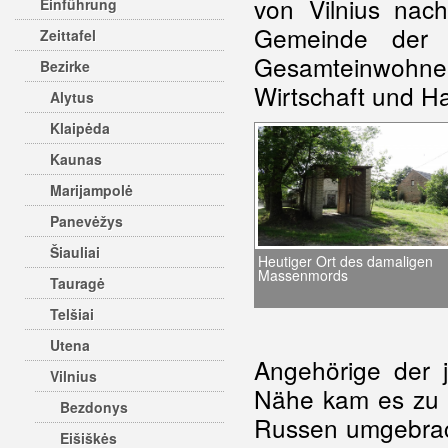
von Vilnius nac
Einführung
Gemeinde der S
Zeittafel
Gesamteinwohne
Bezirke
Wirtschaft und Ha
Alytus
Klaipėda
Kaunas
Marijampolė
Panevėžys
Šiauliai
Heutiger Ort des damaligen
Massenmords
Tauragė
Telšiai
Utena
Angehörige der j
Vilnius
Nähe kam es zu 
Bezdonys
Russen umgebrach
Eišiškės