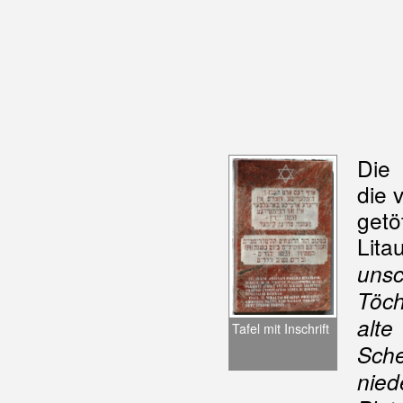
Die 
die 
getö
Litau
uns
Töch
alt
Tafel mit Inschrift
Sch
nied