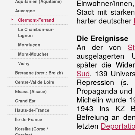
Einwohner/inne
Aquitanien (Aquitaine)
Stadt mit starke
Auvergne
harter deutscher
Clermont-Ferrand
Le Chambon-sur-
Lignon
Die Ereignisse
Montluçon
An der von
St
ausgelagerten U
Mont-Mouchet
später die Wid
Vichy
Sud
. 139 Univer
Bretagne (bret.: Breizh)
Repression (s
Centre-Val de Loire
Propaganda und S
Elsass (Alsace)
Michelin wurde 19
Grand Est
1943 ins KZ Bu
Hauts-de-France
Befreiung an den
Île-de-France
letzten
Deportati
Korsika (Corse /
Corsica)