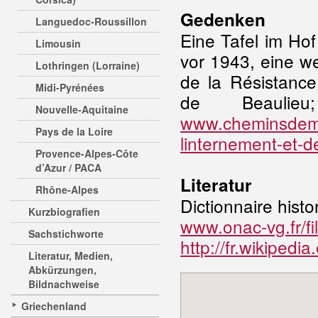
Gedenken
Languedoc-Roussillon
Eine Tafel im Hof
Limousin
vor 1943, eine w
Lothringen (Lorraine)
de la Résistance
Midi-Pyrénées
de Beaulie
Nouvelle-Aquitaine
www.cheminsdemem
Pays de la Loire
linternement-et-d
Provence-Alpes-Côte
d’Azur / PACA
Literatur
Rhône-Alpes
Dictionnaire histo
Kurzbiografien
www.onac-vg.fr/fi
Sachstichworte
http://fr.wikipe
Literatur, Medien,
Abkürzungen,
Bildnachweise
Griechenland