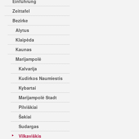
Einführung
Zeittafel
Bezirke
Alytus
Klaipėda
Kaunas
Marijampolė
Kalvarija
Kudirkos Naumiestis
Kybartai
Marijampolė Stadt
Pilviškiai
Šakiai
Sudargas
Vilkaviškis