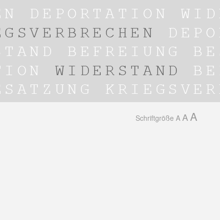
A
A
Schriftgröße
A