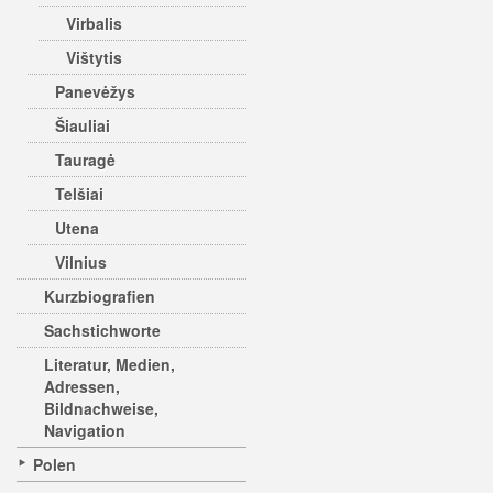
Virbalis
Vištytis
Panevėžys
Šiauliai
Tauragė
Telšiai
Utena
Vilnius
Kurzbiografien
Sachstichworte
Literatur, Medien,
Adressen,
Bildnachweise,
Navigation
Polen