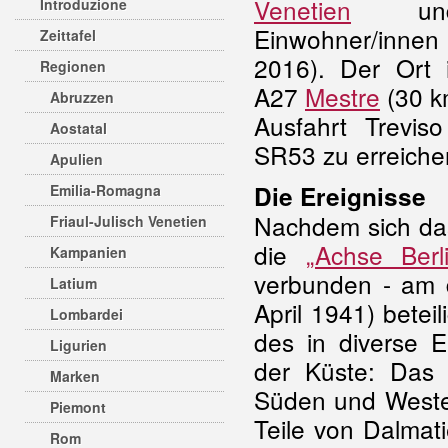
Venetien
und
Introduzione
Einwohner/innen
Zeittafel
2016). Der Ort 
Regionen
A27
Mestre
(30 k
Abruzzen
Ausfahrt Trevis
Aostatal
SR53 zu erreiche
Apulien
Die Ereignisse
Emilia-Romagna
Nachdem sich d
Friaul-Julisch Venetien
die
„Achse Berl
Kampanien
verbunden - am d
Latium
April 1941) beteil
Lombardei
des in diverse E
Ligurien
der Küste: Das 
Marken
Süden und Westen
Piemont
Teile von Dalmat
Rom