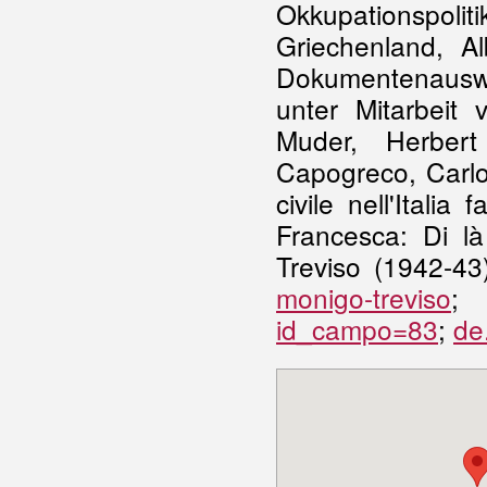
Okkupationspolit
Griechenland, A
Dokumentenausw
unter Mitarbeit
Muder, Herbert
Capogreco, Carlo
civile nell'Itali
Francesca: Di l
Treviso (1942-43
monigo-treviso
id_campo=83
;
de