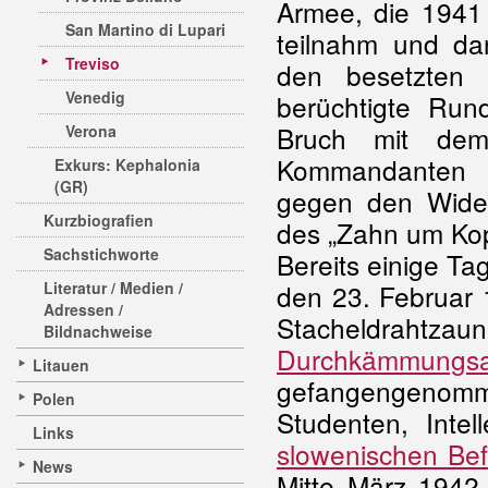
Armee, die 1941 
San Martino di Lupari
teilnahm und dan
Treviso
den besetzten 
Venedig
berüchtigte Run
Bruch mit dem 
Verona
Kommandanten d
Exkurs: Kephalonia
(GR)
gegen den Wider
Kurzbiografien
des „Zahn um Kop
Sachstichworte
Bereits einige Ta
Literatur / Medien /
den 23. Februar 
Adressen /
Stacheldrahtzau
Bildnachweise
Durchkämmungsa
Litauen
gefangengenom
Polen
Studenten, Intel
Links
slowenischen Be
News
Mitte März 1942 