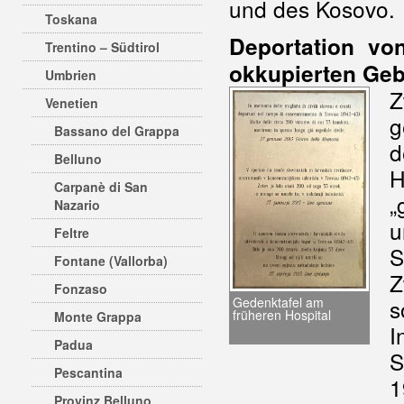
und des Kosovo.
Toskana
Deportation vo
Trentino – Südtirol
okkupierten Geb
Umbrien
Z
Venetien
g
Bassano del Grappa
d
Belluno
H
Carpanè di San
„
Nazario
u
Feltre
Fontane (Vallorba)
Z
Fonzaso
Gedenktafel am
s
früheren Hospital
Monte Grappa
I
Padua
S
Pescantina
1
Provinz Belluno