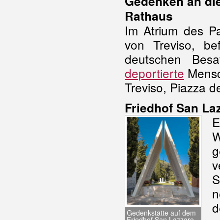
Gedenken an die
Rathaus
Im Atrium des P
von Treviso, be
deutschen Bes
deportierte
Mensc
Treviso, Piazza d
Friedhof San La
W
g
v
S
n
d
Gedenkstätte auf dem
Friedhof San Lazzaro