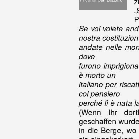
z
„
P
Se voi volete and
nostra costituzion
andate nelle mont
dove
furono imprigiona
è morto un
italiano per riscat
col pensiero
perché lì è nata l
(Wenn Ihr dort
geschaffen wurde
in die Berge, wo 
sie eingekerkert