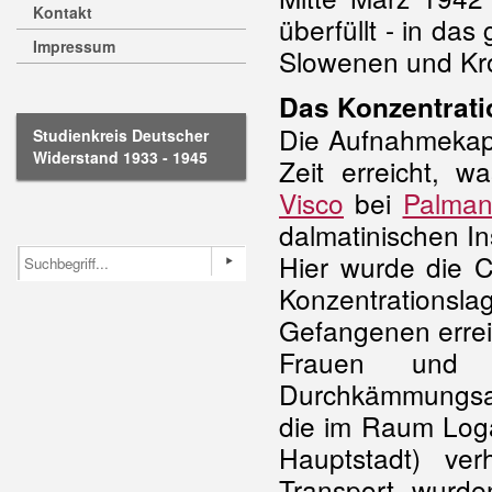
Kontakt
überfüllt - in das
Impressum
Slowenen und Kr
Das Konzentrati
Die Aufnahmekapa
Studienkreis Deutscher
Widerstand 1933 - 1945
Zeit erreicht, w
Visco
bei
Palman
dalmatinischen In
Hier wurde die 
Konzentrationsla
Gefangenen errei
Frauen und 
Durchkämmungsakt
die im Raum Loga
Hauptstadt) ve
Transport wurd