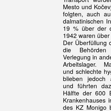
Mesto und Kočevj
folgten, auch a
dalmatinischen I
19 % über der 
1942 waren über 
Der Überfüllung
die Behörden 
Verlegung in and
Arbeitslager. M
und schlechte h
blieben jedoch
und führten daz
Hälfte der 600 
Krankenhauses i
des KZ Monigo be