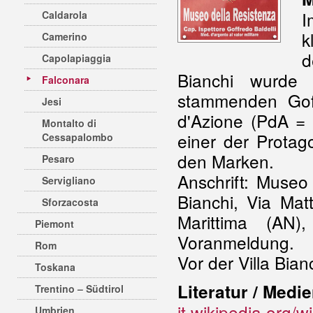
I
Caldarola
k
Camerino
d
Capolapiaggia
Bianchi wurde
Falconara
stammenden Goffr
Jesi
d'Azione (PdA = 
Montalto di
einer der Protag
Cessapalombo
den Marken.
Pesaro
Anschrift: Museo 
Servigliano
Bianchi, Via Mat
Sforzacosta
Marittima (AN)
Piemont
Voranmeldung.
Rom
Vor der Villa Bia
Toskana
Literatur / Medie
Trentino – Südtirol
it.wikipedia.org/
Umbrien