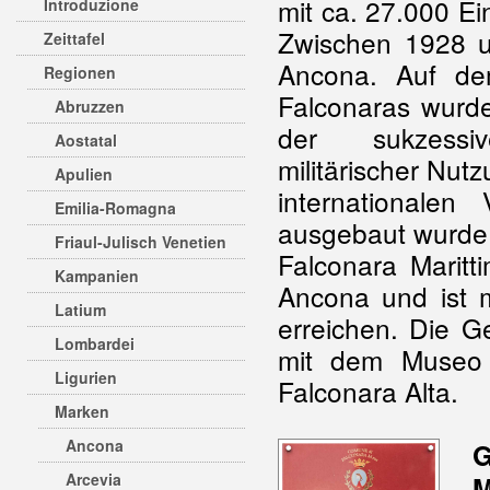
mit ca. 27.000 E
Introduzione
Zwischen 1928 u
Zeittafel
Ancona. Auf de
Regionen
Falconaras wurde 
Abruzzen
der sukzessiv
Aostatal
militärischer Nut
Apulien
internationale
Emilia-Romagna
ausgebaut wurde
Friaul-Julisch Venetien
Falconara Maritt
Kampanien
Ancona und ist 
Latium
erreichen. Die G
Lombardei
mit dem Museo d
Ligurien
Falconara Alta.
Marken
Ancona
G
Arcevia
M