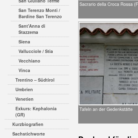
San Giuliano Terme
Sacrario della Croca Rossa (F
San Terenzo Monti /
Bardine San Terenzo
Sant'Anna di
Stazzema
Siena
Vallucciole / Stia
Vecchiano
Vinca
Trentino – Südtirol
Umbrien
Venetien
Exkurs: Kephalonia
Tafeln an der Gedenkstätte
(GR)
Kurzbiografien
Sachstichworte