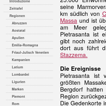
Introduzione
seine Marmorvera
Zeittafel
km südlich von
C
Regionen
Massa
und ist üb
Abruzzen
am Meer geleg
Aostatal
Pietrasanta ist
Apulien
gibt noch zahlrei
Emilia-Romagna
dort aus führt 
Friaul-Julisch Venetien
Stazzema.
Kampanien
Die Ereignisse
Latium
Pietrasanta ist
Lombardei
größten Massak
Ligurien
Bergdorf hatten
Marken
Region zurückge
Piemont
Die Gedenkorte i
Rom