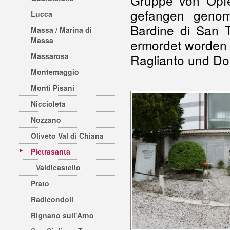
Gruppe von Opfe
gefangen genom
Lucca
Bardine di San 
Massa / Marina di
Massa
ermordet worden 
Massarosa
Raglianto und Do
Montemaggio
Monti Pisani
Niccioleta
Nozzano
Oliveto Val di Chiana
Pietrasanta
Valdicastello
Prato
Radicondoli
Rignano sull'Arno