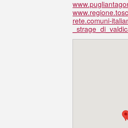
www.pugliantagon
www.regione.tosca
rete.comuni-italia
_strage_di_valdic