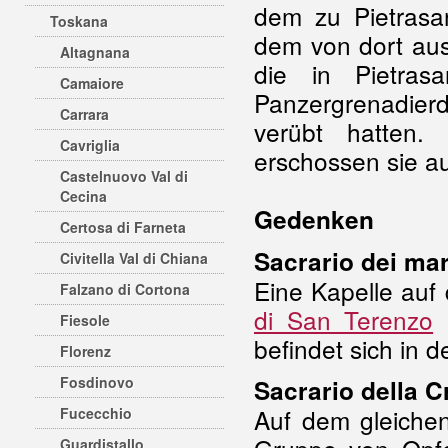
dem zu Pietrasan
Toskana
dem von dort aus
Altagnana
die in Pietras
Camaiore
Panzergrenadierd
Carrara
verübt
hatten.
Cavriglia
erschossen sie au
Castelnuovo Val di
Cecina
Gedenken
Certosa di Farneta
Sacrario dei mar
Civitella Val di Chiana
Eine Kapelle auf 
Falzano di Cortona
di San Terenzo
e
Fiesole
befindet sich in 
Florenz
Fosdinovo
Sacrario della 
Auf dem gleichen
Fucecchio
Guardistallo