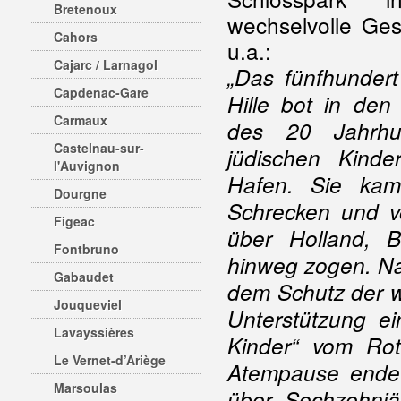
Bretenoux
wechselvolle Ges
Cahors
u.a.:
Cajarc / Larnagol
„Das fünfhundert
Capdenac-Gare
Hille bot in de
Carmaux
des 20 Jahrhu
Castelnau-sur-
jüdischen Kinde
l'Auvignon
Hafen. Sie ka
Dourgne
Schrecken und v
Figeac
über Holland, B
Fontbruno
hinweg zogen. Nac
Gabaudet
dem Schutz der 
Jouqueviel
Unterstützung ei
Lavayssières
Kinder“ vom Rot
Le Vernet-d’Ariège
Atempause endet
Marsoulas
über Sechzehnjä