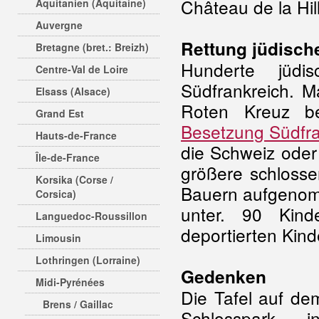
Château de la Hil
Aquitanien (Aquitaine)
Auvergne
Rettung jüdisch
Bretagne (bret.: Breizh)
Hunderte jüdi
Centre-Val de Loire
Südfrankreich. 
Elsass (Alsace)
Roten Kreuz be
Grand Est
Besetzung Südfra
Hauts-de-France
die Schweiz oder
Île-de-France
größere schloss
Korsika (Corse /
Bauern aufgenom
Corsica)
unter. 90 Kind
Languedoc-Roussillon
deportierten Kind
Limousin
Lothringen (Lorraine)
Gedenken
Midi-Pyrénées
Die Tafel auf d
Brens / Gaillac
Schlosspark i