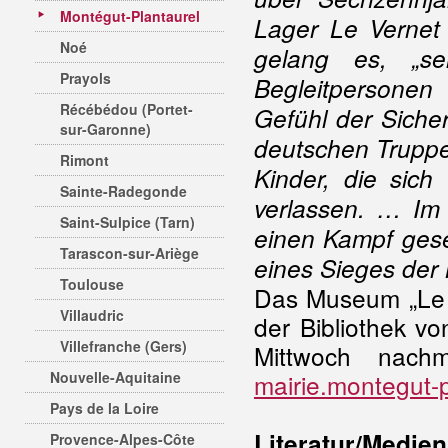
Montégut-Plantaurel
Lager Le Vernet
Noé
gelang es, „s
Prayols
Begleitpersonen
Récébédou (Portet-
Gefühl der Siche
sur-Garonne)
deutschen Truppe
Rimont
Kinder, die sich
Sainte-Radegonde
verlassen. … Im 
Saint-Sulpice (Tarn)
einen Kampf gese
Tarascon-sur-Ariège
eines Sieges der 
Toulouse
Das Museum „Le m
Villaudric
der Bibliothek v
Villefranche (Gers)
Mittwoch nachm
Nouvelle-Aquitaine
mairie.montegut-
Pays de la Loire
Literatur/Medien
Provence-Alpes-Côte