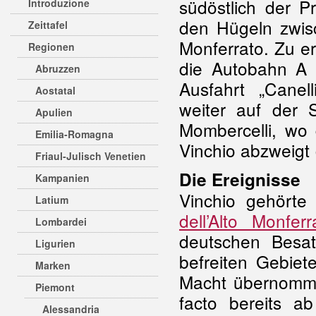
südöstlich der P
Introduzione
den Hügeln zwi
Zeittafel
Monferrato. Zu er
Regionen
die Autobahn A 
Abruzzen
Ausfahrt „Canel
Aostatal
weiter auf der
Apulien
Mombercelli, wo
Emilia-Romagna
Vinchio abzweigt 
Friaul-Julisch Venetien
Die Ereignisse
Kampanien
Vinchio gehörte
Latium
dell’Alto Monferr
Lombardei
deutschen Besa
Ligurien
befreiten Gebiet
Marken
Macht übernommen
Piemont
facto bereits a
Alessandria