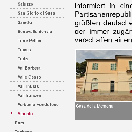
informiert in e
Saluzzo
Partisanenrepubl
San Giorio di Susa
größten deutsche
Saretto
der immer zugän
Serravalle Scrivia
verschaffen einen
Torre Pellice
Traves
Turin
Val Borbera
Valle Gesso
Val Thuras
Val Troncea
Verbania-Fondotoce
Casa della Memoria
Vinchio
Rom
Toskana