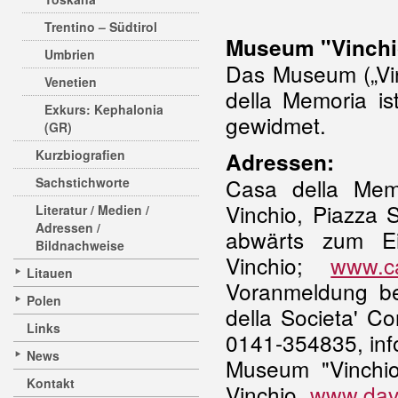
Trentino – Südtirol
Museum "Vinchio
Umbrien
Das Museum („Vin
Venetien
della Memoria is
Exkurs: Kephalonia
gewidmet.
(GR)
Kurzbiografien
Adressen:
Casa della Memo
Sachstichworte
Vinchio, Piazza 
Literatur / Medien /
Adressen /
abwärts zum Ei
Bildnachweise
Vinchio;
www.ca
Litauen
Voranmeldung bei
Polen
della Societa' Co
Links
0141-354835,
inf
News
Museum "Vinchio
Kontakt
Vinchio,
www.davi