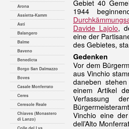
Gebiet 40 Geme
Arona
1944 beginnen
Assietta-Kamm
Durchkämmungsa
Asti
Davide Lajolo
, d
Balangero
eine der Partisan
Balme
des Gebietes, st
Baveno
Gedenken
Benedicta
Vor dem Bürgerme
Borgo San Dalmazzo
aus Vinchio stam
Boves
daneben stehen a
Casale Monferrato
einem Artikel d
Ceres
Verfassung de
Ceresole Reale
Bürgermeisteram
Vinchio eine de
Chiaves (Monastero
di Lanzo)
dell’Alto Monferra
Colle del Lys