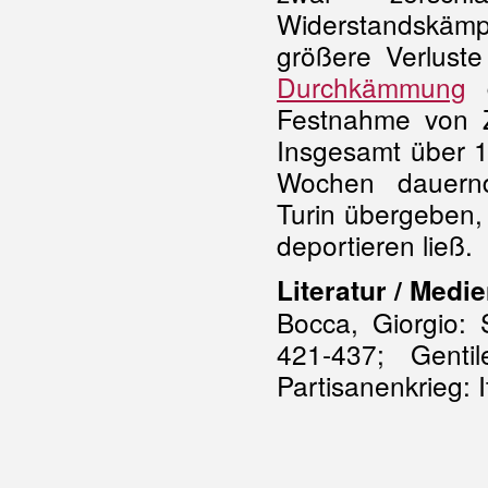
Widerstandskäm
größere Verluste
Durchkämmung
d
Festnahme von Zi
Insgesamt über 
Wochen dauern
Turin übergeben,
deportieren ließ.
Literatur / Medie
Bocca, Giorgio: S
421-437; Genti
Partisanenkrieg: 