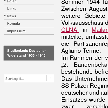
Sommer 1944 für
Polen
Zwischen Augus
Links
weitere Gebiete
News
Volksausschuss 
Kontakt
CLNAI
in
Maila
Impressum
mitteilte, umfas
die Partisanenr
Agliano Terme.
Studienkreis Deutscher
Widerstand 1933 - 1945
Im Rahmen der v
„2. Bandenbekä
bestehende befre
Das Unternehmen
SS-Polizei-Reg
deutscher und ita
Einsatzes wurde d
zwar zersch