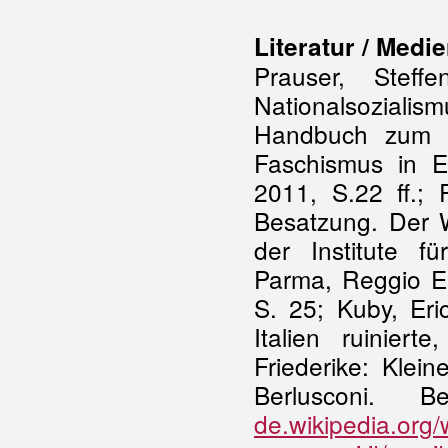
Literatur / Medie
Prauser, Steff
Nationalsozialis
Handbuch zum W
Faschismus in E
2011, S.22 ff.;
Besatzung. Der W
der Institute f
Parma, Reggio Em
S. 25; Kuby, Eri
Italien ruinie
Friederike: Klei
Berlusconi. 
de.wikipedia.org