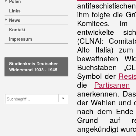
Polen
antifaschistisch
Links
ihm folgte die Gr
News
Komitees. Im
Kontakt
entwickelte s
(CLNAI: Comitat
Impressum
Alto Italia) zu
bewaffneten Wid
Studienkreis Deutscher
Buchstaben „C
Widerstand 1933 - 1945
Symbol der
Resi
die
Partisanen
u
anerkennen. Das 
der Wahlen und d
nach dem Ende 
Grund auf ref
angekündigt wur