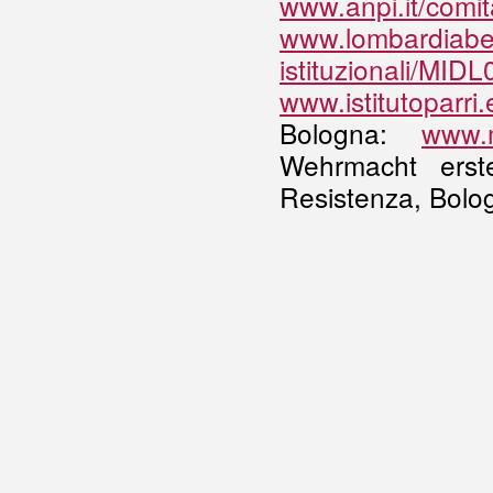
www.anpi.it/comit
www.lombardiabenicu
istituzionali/MID
www.istitutoparri.
Bologna:
www.m
Wehrmacht ers
Resistenza, Bolo