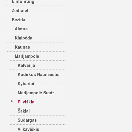
Einführung
Zeittafel
Bezirke
Alytus
Klaipėda
Kaunas
Marijampolė
Kalvarija
Kudirkos Naumiestis
Kybartai
Marijampolė Stadt
Pilviškiai
Šakiai
Sudargas
Vilkaviškis