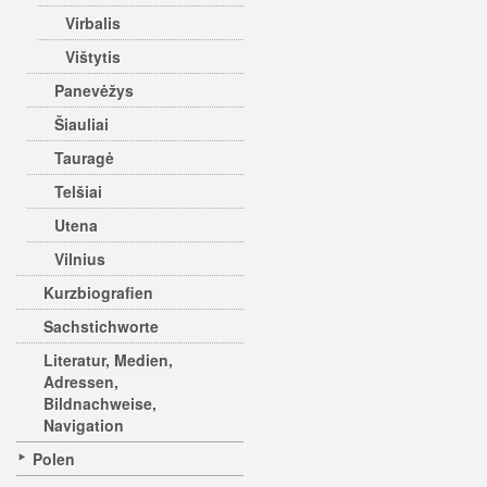
Virbalis
Vištytis
Panevėžys
Šiauliai
Tauragė
Telšiai
Utena
Vilnius
Kurzbiografien
Sachstichworte
Literatur, Medien,
Adressen,
Bildnachweise,
Navigation
Polen